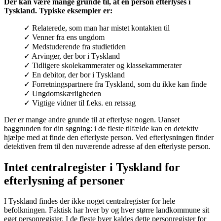
Der kan være mange grunde til, at en person efterlyses i
Tyskland. Typiske eksempler er:
✓ Relaterede, som man har mistet kontakten til
✓ Venner fra ens ungdom
✓ Medstuderende fra studietiden
✓ Arvinger, der bor i Tyskland
✓ Tidligere skolekammerater og klassekammerater
✓ En debitor, der bor i Tyskland
✓ Forretningspartnere fra Tyskland, som du ikke kan finde
✓ Ungdomskærligheden
✓ Vigtige vidner til f.eks. en retssag
Der er mange andre grunde til at efterlyse nogen. Uanset
baggrunden for din søgning: i de fleste tilfælde kan en detektiv
hjælpe med at finde den efterlyste person. Ved efterlysningen finder
detektiven frem til den nuværende adresse af den efterlyste person.
Intet centralregister i Tyskland for
efterlysning af personer
I Tyskland findes der ikke noget centralregister for hele
befolkningen. Faktisk har hver by og hver større landkommune sit
eget personregister. I de fleste byer kaldes dette personregister for