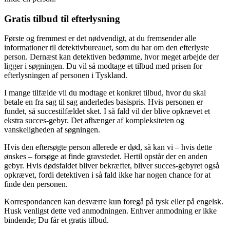
Gratis tilbud til efterlysning
Første og fremmest er det nødvendigt, at du fremsender alle
informationer til detektivbureauet, som du har om den efterlyste
person. Dernæst kan detektiven bedømme, hvor meget arbejde der
ligger i søgningen. Du vil så modtage et tilbud med prisen for
efterlysningen af personen i Tyskland.
I mange tilfælde vil du modtage et konkret tilbud, hvor du skal
betale en fra sag til sag anderledes basispris. Hvis personen er
fundet, så succestilfældet sket. I så fald vil der blive opkrævet et
ekstra succes-gebyr. Det afhænger af kompleksiteten og
vanskeligheden af søgningen.
Hvis den eftersøgte person allerede er død, så kan vi – hvis dette
ønskes – forsøge at finde gravstedet. Hertil opstår der en anden
gebyr. Hvis dødsfaldet bliver bekræftet, bliver succes-gebyret også
opkrævet, fordi detektiven i så fald ikke har nogen chance for at
finde den personen.
Korrespondancen kan desværre kun foregå på tysk eller på engelsk.
Husk venligst dette ved anmodningen. Enhver anmodning er ikke
bindende; Du får et gratis tilbud.