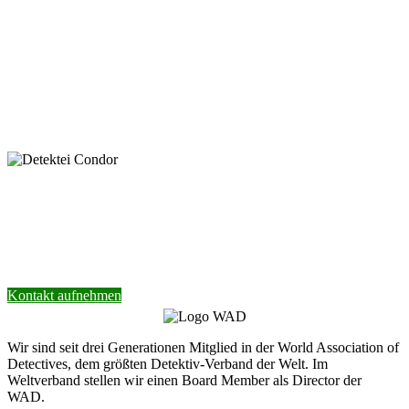
Mit dem Absenden der Nachricht bestätige ich die Datenschutzhinweise. Ich stimme der
elektronischen Verarbeitung meiner personenbezogenen Daten zum Zwecke der Kontaktaufnahme
zu.
* Pflichtfeld
keyboard_arrow_left
Previous
Next
keyboard_arrow_right
Nehmen Sie Kontakt mit unserer Detektei
auf.
Wir helfen Ihnen gerne weiter.
Kontakt aufnehmen
Wir sind seit drei Generationen Mitglied in der World Association of
Detectives, dem größten Detektiv-Verband der Welt. Im
Weltverband stellen wir einen Board Member als Director der
WAD.