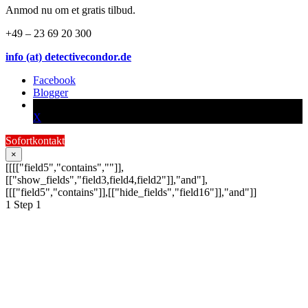
Anmod nu om et gratis tilbud.
+49 – 23 69 20 300
info (at) detectivecondor.de
Facebook
Blogger
X
Sofortkontakt
×
[[[["field5","contains",""]],
[["show_fields","field3,field4,field2"]],"and"],
[[["field5","contains"]],[["hide_fields","field16"]],"and"]]
1
Step 1
Schildern Sie uns Ihr
Anliegen:
Ihre Anfrage wird schnellstmöglich von