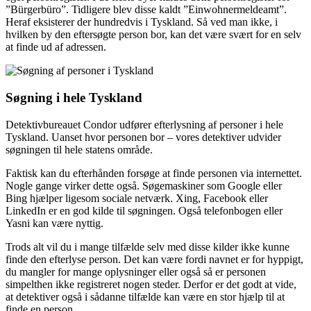
”Bürgerbüro”. Tidligere blev disse kaldt ”Einwohnermeldeamt”.
Heraf eksisterer der hundredvis i Tyskland. Så ved man ikke, i
hvilken by den eftersøgte person bor, kan det være svært for en selv
at finde ud af adressen.
Søgning i hele Tyskland
Detektivbureauet Condor udfører efterlysning af personer i hele
Tyskland. Uanset hvor personen bor – vores detektiver udvider
søgningen til hele statens område.
Faktisk kan du efterhånden forsøge at finde personen via internettet.
Nogle gange virker dette også. Søgemaskiner som Google eller
Bing hjælper ligesom sociale netværk. Xing, Facebook eller
LinkedIn er en god kilde til søgningen. Også telefonbogen eller
Yasni kan være nyttig.
Trods alt vil du i mange tilfælde selv med disse kilder ikke kunne
finde den efterlyse person. Det kan være fordi navnet er for hyppigt,
du mangler for mange oplysninger eller også så er personen
simpelthen ikke registreret nogen steder. Derfor er det godt at vide,
at detektiver også i sådanne tilfælde kan være en stor hjælp til at
finde en person.