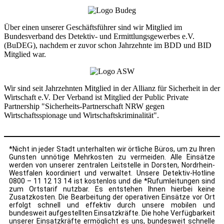
Über einen unserer Geschäftsführer sind wir Mitglied im
Bundesverband des Detektiv- und Ermittlungsgewerbes e.V.
(BuDEG), nachdem er zuvor schon Jahrzehnte im BDD und BID
Mitglied war.
Wir sind seit Jahrzehnten Mitglied in der Allianz für Sicherheit in der
Wirtschaft e.V. Der Verband ist Mitglied der Public Private
Partnership "Sicherheits-Partnerschaft NRW gegen
Wirtschaftsspionage und Wirtschaftskriminalität".
*Nicht in jeder Stadt unterhalten wir örtliche Büros, um zu Ihren
Gunsten unnötige Mehrkosten zu vermeiden. Alle Einsätze
werden von unserer zentralen Leitstelle in Dorsten, Nordrhein-
Westfalen koordiniert und verwaltet. Unsere Detektiv-Hotline
0800 – 11 12 13 14 ist kostenlos und die *Rufumleitungen sind
zum Ortstarif nutzbar. Es entstehen Ihnen hierbei keine
Zusatzkosten. Die Bearbeitung der operativen Einsätze vor Ort
erfolgt schnell und effektiv durch unsere mobilen und
bundesweit aufgestellten Einsatzkräfte. Die hohe Verfügbarkeit
unserer Einsatzkräfte ermöglicht es uns, bundesweit schnelle