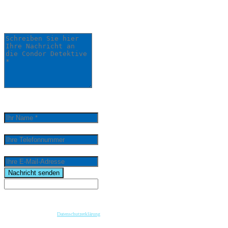
einem unserer Detektive bearbeitet.
Schreiben Sie hier Ihre Nachricht an die Condor
Detektive *
0
/
5000
Ihr Name *
Ihre Telefonnummer
Ihre E-Mail-Adresse
email
Nachricht senden
Wenn Sie per Formular auf der Website oder per E-Mail Kontakt mit uns aufnehmen, werden Ihre
angegebenen Daten zwecks Bearbeitung der Anfrage und für den Fall von Anschlussfragen bei
uns gespeichert. Diese Daten geben wir nicht ohne Ihre vorherige Einwilligung an Dritte weiter.
Bitte beachten Sie unsere
Datenschutzerklärung
.