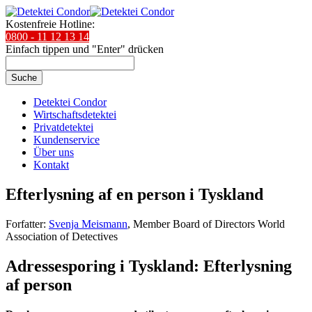
Kostenfreie Hotline:
0800 - 11 12 13 14
Einfach tippen und "Enter" drücken
Suche
Detektei Condor
Wirtschaftsdetektei
Privatdetektei
Kundenservice
Über uns
Kontakt
Efterlysning af en person i Tyskland
Forfatter:
Svenja Meismann
, Member Board of Directors World
Association of Detectives
Adressesporing i Tyskland: Efterlysning
af person