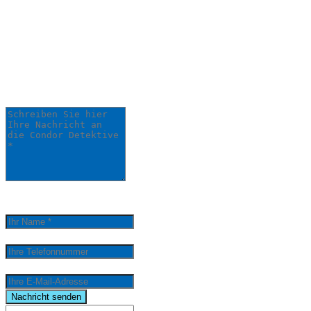
Anliegen:
Ihre Anfrage wird schnellstmöglich von
einem unserer Detektive bearbeitet.
Schreiben Sie hier Ihre Nachricht an die Condor
Detektive *
0
/
5000
Ihr Name *
Ihre Telefonnummer
Ihre E-Mail-Adresse
email
Nachricht senden