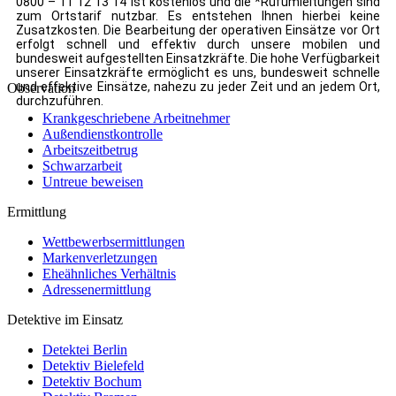
0800 – 11 12 13 14 ist kostenlos und die *Rufumleitungen sind
zum Ortstarif nutzbar. Es entstehen Ihnen hierbei keine
Zusatzkosten. Die Bearbeitung der operativen Einsätze vor Ort
erfolgt schnell und effektiv durch unsere mobilen und
bundesweit aufgestellten Einsatzkräfte. Die hohe Verfügbarkeit
unserer Einsatzkräfte ermöglicht es uns, bundesweit schnelle
und effektive Einsätze, nahezu zu jeder Zeit und an jedem Ort,
Observation
durchzuführen.
Krankgeschriebene Arbeitnehmer
Außendienstkontrolle
Arbeitszeitbetrug
Schwarzarbeit
Untreue beweisen
Ermittlung
Wettbewerbsermittlungen
Markenverletzungen
Eheähnliches Verhältnis
Adressenermittlung
Detektive im Einsatz
Detektei Berlin
Detektiv Bielefeld
Detektiv Bochum