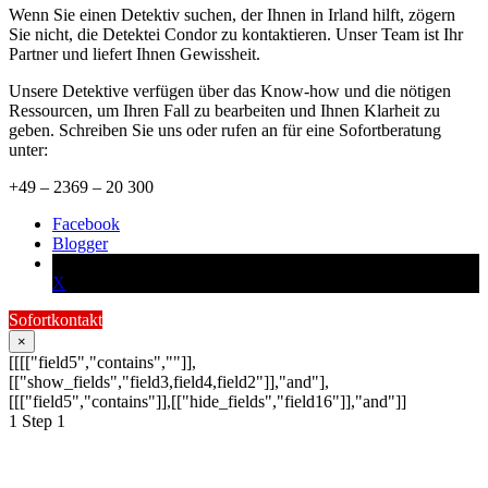
Wenn Sie einen Detektiv suchen, der Ihnen in Irland hilft, zögern
Sie nicht, die Detektei Condor zu kontaktieren. Unser Team ist Ihr
Partner und liefert Ihnen Gewissheit.
Unsere Detektive verfügen über das Know-how und die nötigen
Ressourcen, um Ihren Fall zu bearbeiten und Ihnen Klarheit zu
geben. Schreiben Sie uns oder rufen an für eine Sofortberatung
unter:
+49 – 2369 – 20 300
Facebook
Blogger
X
Sofortkontakt
×
[[[["field5","contains",""]],
[["show_fields","field3,field4,field2"]],"and"],
[[["field5","contains"]],[["hide_fields","field16"]],"and"]]
1
Step 1
Schildern Sie uns Ihr