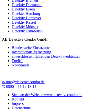
Detektiv Bremen
Detektiv Dortmund
Detektiv Essen
Detektei Hamburg
Detektiv Hannover
Detektiv Kassel
Detektiv Münster
Detektiv Osnabrück
AB-Detective Condor GmbH
Bundesweite Einsatzorte
Internationale Vernetzung
angeschlossen führenden Detektivverbänden
English
Nederlands
✉ info@detectivecondor.de
✆ 0800 – 11 12 13 14
Sitemap der Website www.detectivecondor.de
Kontakt
Impressum
Datenschutz