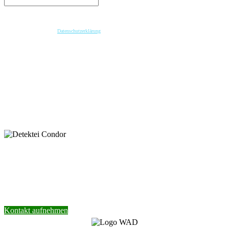
Wenn Sie per Formular auf der Website oder per E-Mail Kontakt mit uns aufnehmen, werden Ihre
angegebenen Daten zwecks Bearbeitung der Anfrage und für den Fall von Anschlussfragen bei
uns gespeichert. Diese Daten geben wir nicht ohne Ihre vorherige Einwilligung an Dritte weiter.
Bitte beachten Sie unsere
Datenschutzerklärung
.
Mit dem Absenden der Nachricht bestätige ich die Datenschutzhinweise. Ich stimme der
elektronischen Verarbeitung meiner personenbezogenen Daten zum Zwecke der Kontaktaufnahme
zu.
* Pflichtfeld
keyboard_arrow_left
Previous
Next
keyboard_arrow_right
Nehmen Sie Kontakt mit unserer Detektei
auf.
Wir helfen Ihnen gerne weiter.
Kontakt aufnehmen