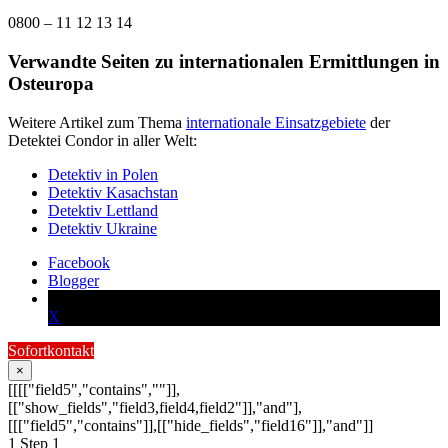
0800 – 11 12 13 14
Verwandte Seiten zu internationalen Ermittlungen in
Osteuropa
Weitere Artikel zum Thema
internationale Einsatzgebiete
der
Detektei Condor in aller Welt:
Detektiv in Polen
Detektiv Kasachstan
Detektiv Lettland
Detektiv Ukraine
Facebook
Blogger
X
Sofortkontakt
×
[[[["field5","contains",""]],
[["show_fields","field3,field4,field2"]],"and"],
[[["field5","contains"]],[["hide_fields","field16"]],"and"]]
1
Step 1