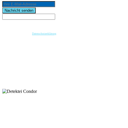
email
Nachricht senden
Wenn Sie per Formular auf der Website oder per E-Mail Kontakt mit uns aufnehmen, werden Ihre
angegebenen Daten zwecks Bearbeitung der Anfrage und für den Fall von Anschlussfragen bei
uns gespeichert. Diese Daten geben wir nicht ohne Ihre vorherige Einwilligung an Dritte weiter.
Bitte beachten Sie unsere
Datenschutzerklärung
.
Mit dem Absenden der Nachricht bestätige ich die Datenschutzhinweise. Ich stimme der
elektronischen Verarbeitung meiner personenbezogenen Daten zum Zwecke der Kontaktaufnahme
zu.
* Pflichtfeld
keyboard_arrow_left
Previous
Next
keyboard_arrow_right
Nehmen Sie Kontakt mit unserer Detektei
auf.
Wir helfen Ihnen gerne weiter.