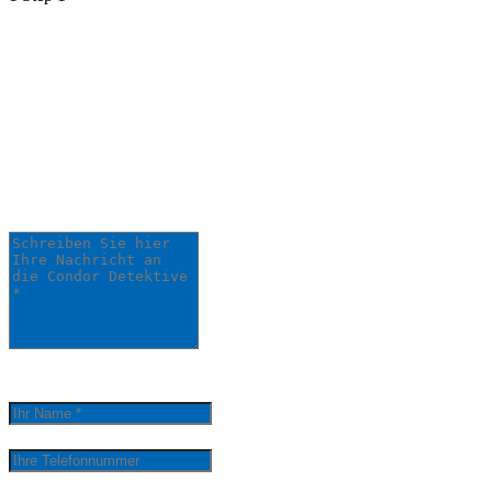
Schildern Sie uns Ihr
Anliegen:
Ihre Anfrage wird schnellstmöglich von
einem unserer Detektive bearbeitet.
Schreiben Sie hier Ihre Nachricht an die Condor
Detektive *
0
/
5000
Ihr Name *
Ihre Telefonnummer
Ihre E-Mail-Adresse