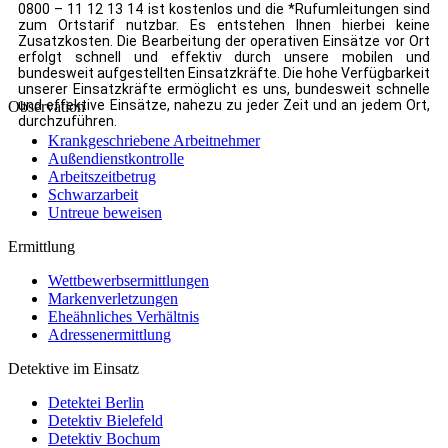
0800 – 11 12 13 14 ist kostenlos und die *Rufumleitungen sind
zum Ortstarif nutzbar. Es entstehen Ihnen hierbei keine
Zusatzkosten. Die Bearbeitung der operativen Einsätze vor Ort
erfolgt schnell und effektiv durch unsere mobilen und
bundesweit aufgestellten Einsatzkräfte. Die hohe Verfügbarkeit
unserer Einsatzkräfte ermöglicht es uns, bundesweit schnelle
und effektive Einsätze, nahezu zu jeder Zeit und an jedem Ort,
Observation
durchzuführen.
Krankgeschriebene Arbeitnehmer
Außendienstkontrolle
Arbeitszeitbetrug
Schwarzarbeit
Untreue beweisen
Ermittlung
Wettbewerbsermittlungen
Markenverletzungen
Eheähnliches Verhältnis
Adressenermittlung
Detektive im Einsatz
Detektei Berlin
Detektiv Bielefeld
Detektiv Bochum