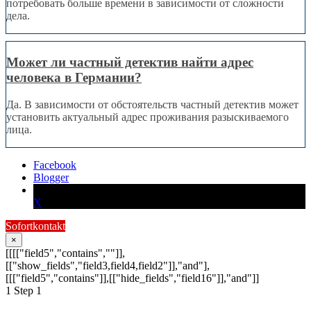
потребовать больше времени в зависимости от сложности
дела.
Может ли частный детектив найти адрес
человека в Германии?
Да. В зависимости от обстоятельств частный детектив может
установить актуальный адрес проживания разыскиваемого
лица.
Facebook
Blogger
X
Sofortkontakt
×
[[[["field5","contains",""]],
[["show_fields","field3,field4,field2"]],"and"],
[[["field5","contains"]],[["hide_fields","field16"]],"and"]]
1
Step 1