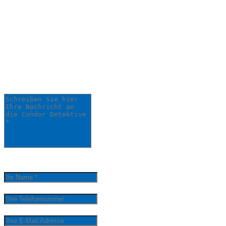
Schildern Sie uns Ihr
Anliegen:
Ihre Anfrage wird schnellstmöglich von
einem unserer Detektive bearbeitet.
Schreiben Sie hier Ihre Nachricht an die Condor
Detektive *
0
/
5000
Ihr Name *
Ihre Telefonnummer
Ihre E-Mail-Adresse
email