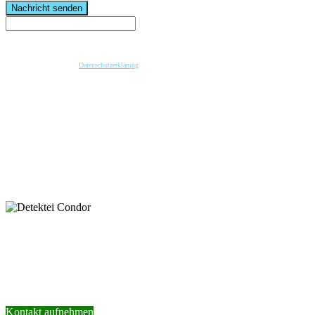
Nachricht senden
Wenn Sie per Formular auf der Website oder per E-Mail Kontakt mit uns aufnehmen, werden Ihre
angegebenen Daten zwecks Bearbeitung der Anfrage und für den Fall von Anschlussfragen bei
uns gespeichert. Diese Daten geben wir nicht ohne Ihre vorherige Einwilligung an Dritte weiter.
Bitte beachten Sie unsere
Datenschutzerklärung
.
Mit dem Absenden der Nachricht bestätige ich die Datenschutzhinweise. Ich stimme der
elektronischen Verarbeitung meiner personenbezogenen Daten zum Zwecke der Kontaktaufnahme
zu.
* Pflichtfeld
keyboard_arrow_left
Previous
Next
keyboard_arrow_right
Nehmen Sie Kontakt mit unserer Detektei
auf.
Wir helfen Ihnen gerne weiter.
Kontakt aufnehmen