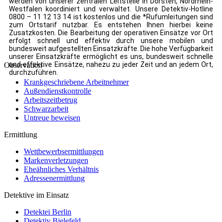
werden von unserer zentralen Leitstelle in Dorsten, Nordrhein-
Westfalen koordiniert und verwaltet. Unsere Detektiv-Hotline
0800 – 11 12 13 14 ist kostenlos und die *Rufumleitungen sind
zum Ortstarif nutzbar. Es entstehen Ihnen hierbei keine
Zusatzkosten. Die Bearbeitung der operativen Einsätze vor Ort
erfolgt schnell und effektiv durch unsere mobilen und
bundesweit aufgestellten Einsatzkräfte. Die hohe Verfügbarkeit
unserer Einsatzkräfte ermöglicht es uns, bundesweit schnelle
und effektive Einsätze, nahezu zu jeder Zeit und an jedem Ort,
Observation
durchzuführen.
Krankgeschriebene Arbeitnehmer
Außendienstkontrolle
Arbeitszeitbetrug
Schwarzarbeit
Untreue beweisen
Ermittlung
Wettbewerbsermittlungen
Markenverletzungen
Eheähnliches Verhältnis
Adressenermittlung
Detektive im Einsatz
Detektei Berlin
Detektiv Bielefeld