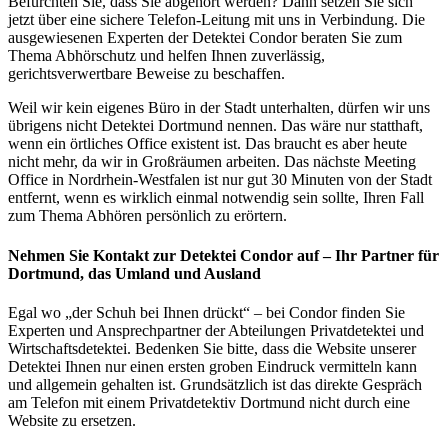
Befürchten Sie, dass Sie abgehört werden? Dann setzen Sie sich
jetzt über eine sichere Telefon-Leitung mit uns in Verbindung. Die
ausgewiesenen Experten der Detektei Condor beraten Sie zum
Thema Abhörschutz und helfen Ihnen zuverlässig,
gerichtsverwertbare Beweise zu beschaffen.
Weil wir kein eigenes Büro in der Stadt unterhalten, dürfen wir uns
übrigens nicht Detektei Dortmund nennen. Das wäre nur statthaft,
wenn ein örtliches Office existent ist. Das braucht es aber heute
nicht mehr, da wir in Großräumen arbeiten. Das nächste Meeting
Office in Nordrhein-Westfalen ist nur gut 30 Minuten von der Stadt
entfernt, wenn es wirklich einmal notwendig sein sollte, Ihren Fall
zum Thema Abhören persönlich zu erörtern.
Nehmen Sie Kontakt zur Detektei Condor auf – Ihr Partner für
Dortmund, das Umland und Ausland
Egal wo „der Schuh bei Ihnen drückt“ – bei Condor finden Sie
Experten und Ansprechpartner der Abteilungen Privatdetektei und
Wirtschaftsdetektei. Bedenken Sie bitte, dass die Website unserer
Detektei Ihnen nur einen ersten groben Eindruck vermitteln kann
und allgemein gehalten ist. Grundsätzlich ist das direkte Gespräch
am Telefon mit einem Privatdetektiv Dortmund nicht durch eine
Website zu ersetzen.