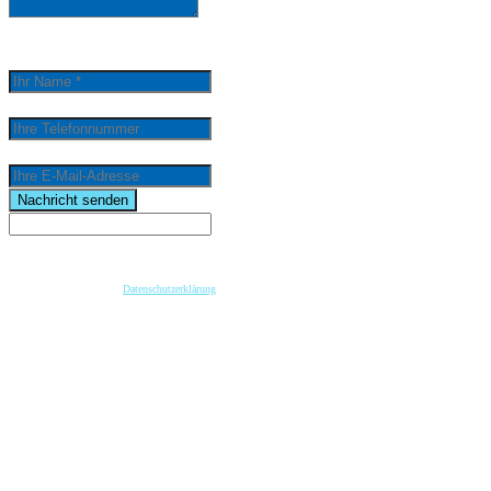
0
/
5000
Ihr Name *
Ihre Telefonnummer
Ihre E-Mail-Adresse
email
Nachricht senden
Wenn Sie per Formular auf der Website oder per E-Mail Kontakt mit uns aufnehmen, werden Ihre
angegebenen Daten zwecks Bearbeitung der Anfrage und für den Fall von Anschlussfragen bei
uns gespeichert. Diese Daten geben wir nicht ohne Ihre vorherige Einwilligung an Dritte weiter.
Bitte beachten Sie unsere
Datenschutzerklärung
.
Mit dem Absenden der Nachricht bestätige ich die Datenschutzhinweise. Ich stimme der
elektronischen Verarbeitung meiner personenbezogenen Daten zum Zwecke der Kontaktaufnahme
zu.
* Pflichtfeld
keyboard_arrow_left
Previous
Next
keyboard_arrow_right