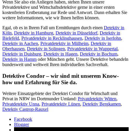
Wenn Sie also ein Anliegen haben, stehen Ihnen unsere
Privatdetektive und Wirtschaftsdetektive gerne in einer ersten
kostenfreien Erstberatung zur Rede und Antwort. Dann erhalten Sie
weitere Informationen, wie wir Ihnen helfen können.
Egal, ob es in Ihrem Fall um Ermittlungen durch einen
Detektiv in
Köln
,
Detektiv in Hamburg
,
Detektiv in Düsseldorf
,
Detektiv in
Bielefeld
,
Privatdetektiv in Recklinghausen
,
Detektiv in Iserlohn
,
Detektiv in Aachen
,
Privatdetektiv in Mülheim
,
Detektiv in
Oberhausen
,
Detektiv in Solingen
,
Privatdetektiv in Wuppertal
,
Detektiv in Duisburg
,
Detektiv in Hagen
,
Detektiv in Bochum
,
Detektiv in Hamm
oder München geht. Unsere Detektive behandeln
bundesweit und weltweit Ihren individuellen Sachverhalt.
Detektive Condor – wir sind mit unserem Know-
how und Erfahrung für Sie da.
Weitere Einsatzgebiete der Detektei Condor für Wirtschaft und
Privat in NRW im Dortmunder Umland:
Privatdetektiv Witten
,
Privatdetektiv Unna
,
Privatdetektiv Lünen
,
Detektiv Bergkamen
,
Detektiv Castrop-Rauxel
Facebook
Blogger