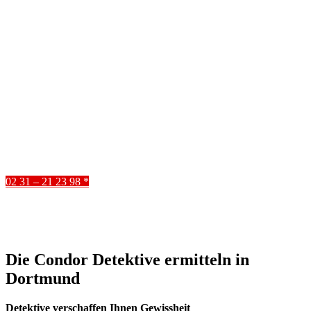
Einsatz * Detektiv
Dortmund
Sie erhalten eine kostenfreie Beratung unter:
02 31 – 21 23 98 *
Die Condor Detektive ermitteln in
Dortmund
Detektive verschaffen Ihnen Gewissheit