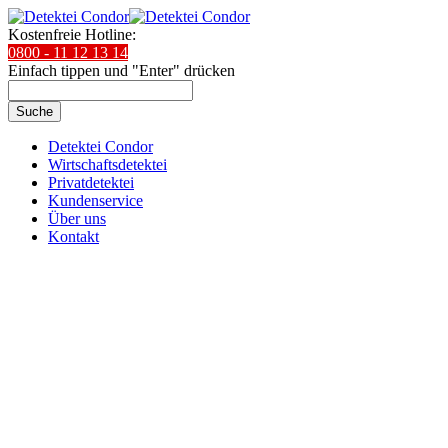
Kostenfreie Hotline:
0800 - 11 12 13 14
Einfach tippen und "Enter" drücken
Suche
Detektei Condor
Wirtschaftsdetektei
Privatdetektei
Kundenservice
Über uns
Kontakt
Condor Detektei:
In Dortmund im