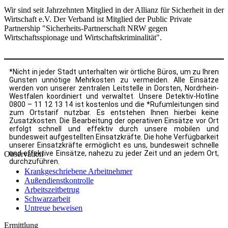
Wir sind seit Jahrzehnten Mitglied in der Allianz für Sicherheit in der
Wirtschaft e.V. Der Verband ist Mitglied der Public Private
Partnership "Sicherheits-Partnerschaft NRW gegen
Wirtschaftsspionage und Wirtschaftskriminalität".
*Nicht in jeder Stadt unterhalten wir örtliche Büros, um zu Ihren
Gunsten unnötige Mehrkosten zu vermeiden. Alle Einsätze
werden von unserer zentralen Leitstelle in Dorsten, Nordrhein-
Westfalen koordiniert und verwaltet. Unsere Detektiv-Hotline
0800 – 11 12 13 14 ist kostenlos und die *Rufumleitungen sind
zum Ortstarif nutzbar. Es entstehen Ihnen hierbei keine
Zusatzkosten. Die Bearbeitung der operativen Einsätze vor Ort
erfolgt schnell und effektiv durch unsere mobilen und
bundesweit aufgestellten Einsatzkräfte. Die hohe Verfügbarkeit
unserer Einsatzkräfte ermöglicht es uns, bundesweit schnelle
und effektive Einsätze, nahezu zu jeder Zeit und an jedem Ort,
Observation
durchzuführen.
Krankgeschriebene Arbeitnehmer
Außendienstkontrolle
Arbeitszeitbetrug
Schwarzarbeit
Untreue beweisen
Ermittlung