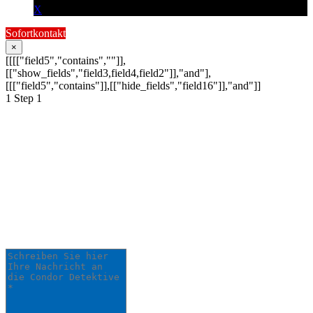
X
Sofortkontakt
×
[[[["field5","contains",""]],
[["show_fields","field3,field4,field2"]],"and"],
[[["field5","contains"]],[["hide_fields","field16"]],"and"]]
1
Step 1
Schildern Sie uns Ihr
Anliegen:
Ihre Anfrage wird schnellstmöglich von
einem unserer Detektive bearbeitet.
Schreiben Sie hier Ihre Nachricht an die Condor
Detektive *