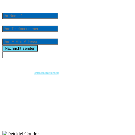
0
/
5000
Ihr Name *
Ihre Telefonnummer
Ihre E-Mail-Adresse
email
Nachricht senden
Wenn Sie per Formular auf der Website oder per E-Mail Kontakt mit uns aufnehmen, werden Ihre
angegebenen Daten zwecks Bearbeitung der Anfrage und für den Fall von Anschlussfragen bei
uns gespeichert. Diese Daten geben wir nicht ohne Ihre vorherige Einwilligung an Dritte weiter.
Bitte beachten Sie unsere
Datenschutzerklärung
.
Mit dem Absenden der Nachricht bestätige ich die Datenschutzhinweise. Ich stimme der
elektronischen Verarbeitung meiner personenbezogenen Daten zum Zwecke der Kontaktaufnahme
zu.
* Pflichtfeld
keyboard_arrow_left
Previous
Next
keyboard_arrow_right