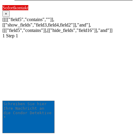
Sofortkontakt
×
[[[["field5","contains",""]],
[["show_fields","field3,field4,field2"]],"and"],
[[["field5","contains"]],[["hide_fields","field16"]],"and"]]
1
Step 1
Schildern Sie uns Ihr
Anliegen:
Ihre Anfrage wird schnellstmöglich von
einem unserer Detektive bearbeitet.
Schreiben Sie hier Ihre Nachricht an die Condor
Detektive *