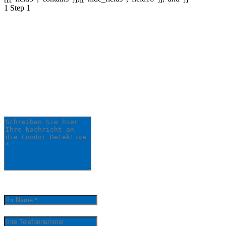
1
Step 1
Schildern Sie uns Ihr
Anliegen:
Ihre Anfrage wird schnellstmöglich von
einem unserer Detektive bearbeitet.
Schreiben Sie hier Ihre Nachricht an die Condor
Detektive *
0
/
5000
Ihr Name *
Ihre Telefonnummer