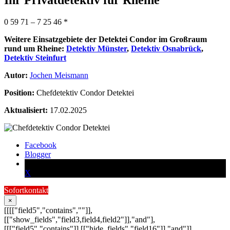
0 59 71 – 7 25 46 *
Weitere Einsatzgebiete der Detektei Condor im Großraum
rund um Rheine:
Detektiv Münster
,
Detektiv Osnabrück
,
Detektiv Steinfurt
Autor:
Jochen Meismann
Position:
Chefdetektiv Condor Detektei
Aktualisiert:
17.02.2025
Facebook
Blogger
X
Sofortkontakt
×
[[[["field5","contains",""]],
[["show_fields","field3,field4,field2"]],"and"],
[[["field5","contains"]],[["hide_fields","field16"]],"and"]]