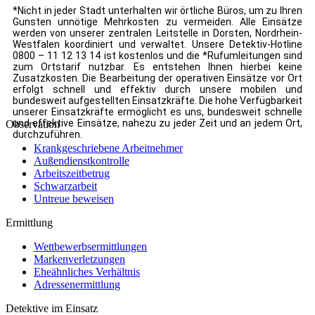
*Nicht in jeder Stadt unterhalten wir örtliche Büros, um zu Ihren
Gunsten unnötige Mehrkosten zu vermeiden. Alle Einsätze
werden von unserer zentralen Leitstelle in Dorsten, Nordrhein-
Westfalen koordiniert und verwaltet. Unsere Detektiv-Hotline
0800 – 11 12 13 14 ist kostenlos und die *Rufumleitungen sind
zum Ortstarif nutzbar. Es entstehen Ihnen hierbei keine
Zusatzkosten. Die Bearbeitung der operativen Einsätze vor Ort
erfolgt schnell und effektiv durch unsere mobilen und
bundesweit aufgestellten Einsatzkräfte. Die hohe Verfügbarkeit
unserer Einsatzkräfte ermöglicht es uns, bundesweit schnelle
und effektive Einsätze, nahezu zu jeder Zeit und an jedem Ort,
Observation
durchzuführen.
Krankgeschriebene Arbeitnehmer
Außendienstkontrolle
Arbeitszeitbetrug
Schwarzarbeit
Untreue beweisen
Ermittlung
Wettbewerbsermittlungen
Markenverletzungen
Eheähnliches Verhältnis
Adressenermittlung
Detektive im Einsatz