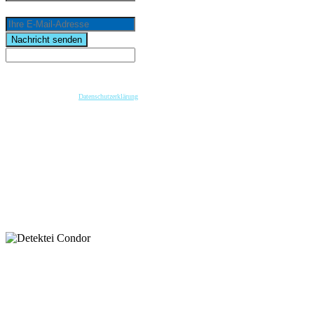
Ihre E-Mail-Adresse
email
Nachricht senden
Wenn Sie per Formular auf der Website oder per E-Mail Kontakt mit uns aufnehmen, werden Ihre
angegebenen Daten zwecks Bearbeitung der Anfrage und für den Fall von Anschlussfragen bei
uns gespeichert. Diese Daten geben wir nicht ohne Ihre vorherige Einwilligung an Dritte weiter.
Bitte beachten Sie unsere
Datenschutzerklärung
.
Mit dem Absenden der Nachricht bestätige ich die Datenschutzhinweise. Ich stimme der
elektronischen Verarbeitung meiner personenbezogenen Daten zum Zwecke der Kontaktaufnahme
zu.
* Pflichtfeld
keyboard_arrow_left
Previous
Next
keyboard_arrow_right
Nehmen Sie Kontakt mit unserer Detektei
auf.
Wir helfen Ihnen gerne weiter.