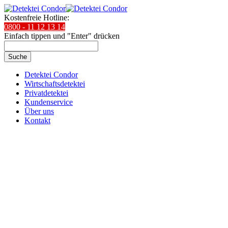
Kostenfreie Hotline:
0800 - 11 12 13 14
Einfach tippen und "Enter" drücken
Suche
Detektei Condor
Wirtschaftsdetektei
Privatdetektei
Kundenservice
Über uns
Kontakt
Detektive
in Rheine für Sie