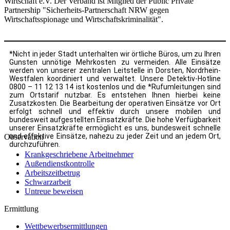
Wirtschaft e.V. Der Verband ist Mitglied der Public Private
Partnership "Sicherheits-Partnerschaft NRW gegen
Wirtschaftsspionage und Wirtschaftskriminalität".
*Nicht in jeder Stadt unterhalten wir örtliche Büros, um zu Ihren
Gunsten unnötige Mehrkosten zu vermeiden. Alle Einsätze
werden von unserer zentralen Leitstelle in Dorsten, Nordrhein-
Westfalen koordiniert und verwaltet. Unsere Detektiv-Hotline
0800 – 11 12 13 14 ist kostenlos und die *Rufumleitungen sind
zum Ortstarif nutzbar. Es entstehen Ihnen hierbei keine
Zusatzkosten. Die Bearbeitung der operativen Einsätze vor Ort
erfolgt schnell und effektiv durch unsere mobilen und
bundesweit aufgestellten Einsatzkräfte. Die hohe Verfügbarkeit
unserer Einsatzkräfte ermöglicht es uns, bundesweit schnelle
und effektive Einsätze, nahezu zu jeder Zeit und an jedem Ort,
Observation
durchzuführen.
Krankgeschriebene Arbeitnehmer
Außendienstkontrolle
Arbeitszeitbetrug
Schwarzarbeit
Untreue beweisen
Ermittlung
Wettbewerbsermittlungen