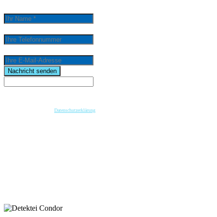
Ihr Name *
Ihre Telefonnummer
Ihre E-Mail-Adresse
email
Nachricht senden
Wenn Sie per Formular auf der Website oder per E-Mail Kontakt mit uns aufnehmen, werden Ihre
angegebenen Daten zwecks Bearbeitung der Anfrage und für den Fall von Anschlussfragen bei
uns gespeichert. Diese Daten geben wir nicht ohne Ihre vorherige Einwilligung an Dritte weiter.
Bitte beachten Sie unsere
Datenschutzerklärung
.
Mit dem Absenden der Nachricht bestätige ich die Datenschutzhinweise. Ich stimme der
elektronischen Verarbeitung meiner personenbezogenen Daten zum Zwecke der Kontaktaufnahme
zu.
* Pflichtfeld
keyboard_arrow_left
Previous
Next
keyboard_arrow_right