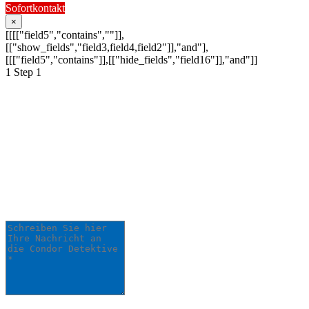
Sofortkontakt
×
[[[["field5","contains",""]],
[["show_fields","field3,field4,field2"]],"and"],
[[["field5","contains"]],[["hide_fields","field16"]],"and"]]
1
Step 1
Schildern Sie uns Ihr
Anliegen:
Ihre Anfrage wird schnellstmöglich von
einem unserer Detektive bearbeitet.
Schreiben Sie hier Ihre Nachricht an die Condor
Detektive *
0
/
5000