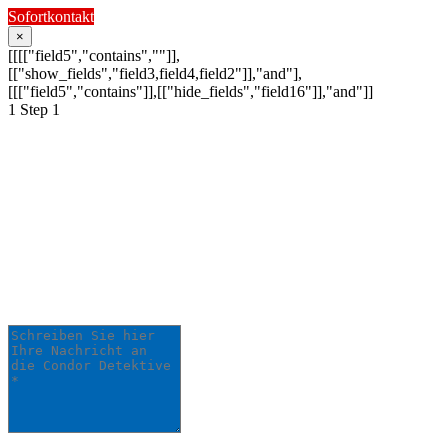
Sofortkontakt
×
[[[["field5","contains",""]],
[["show_fields","field3,field4,field2"]],"and"],
[[["field5","contains"]],[["hide_fields","field16"]],"and"]]
1
Step 1
Schildern Sie uns Ihr
Anliegen:
Ihre Anfrage wird schnellstmöglich von
einem unserer Detektive bearbeitet.
Schreiben Sie hier Ihre Nachricht an die Condor
Detektive *
0
/
5000