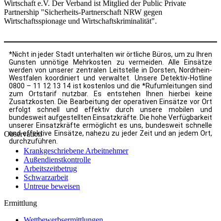
Wirtschaft e.V. Der Verband ist Mitglied der Public Private
Partnership "Sicherheits-Partnerschaft NRW gegen
Wirtschaftsspionage und Wirtschaftskriminalität".
*Nicht in jeder Stadt unterhalten wir örtliche Büros, um zu Ihren
Gunsten unnötige Mehrkosten zu vermeiden. Alle Einsätze
werden von unserer zentralen Leitstelle in Dorsten, Nordrhein-
Westfalen koordiniert und verwaltet. Unsere Detektiv-Hotline
0800 – 11 12 13 14 ist kostenlos und die *Rufumleitungen sind
zum Ortstarif nutzbar. Es entstehen Ihnen hierbei keine
Zusatzkosten. Die Bearbeitung der operativen Einsätze vor Ort
erfolgt schnell und effektiv durch unsere mobilen und
bundesweit aufgestellten Einsatzkräfte. Die hohe Verfügbarkeit
unserer Einsatzkräfte ermöglicht es uns, bundesweit schnelle
und effektive Einsätze, nahezu zu jeder Zeit und an jedem Ort,
Observation
durchzuführen.
Krankgeschriebene Arbeitnehmer
Außendienstkontrolle
Arbeitszeitbetrug
Schwarzarbeit
Untreue beweisen
Ermittlung
Wettbewerbsermittlungen