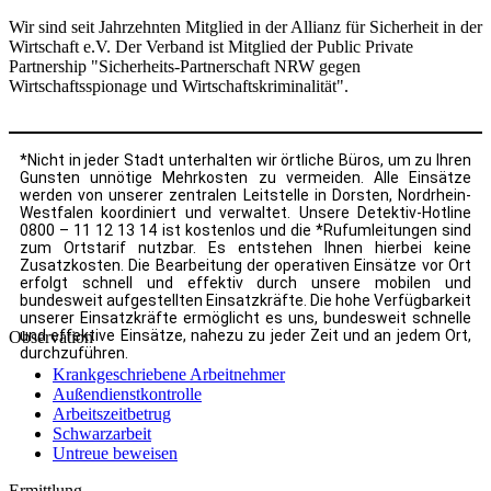
Wir sind seit Jahrzehnten Mitglied in der Allianz für Sicherheit in der
Wirtschaft e.V. Der Verband ist Mitglied der Public Private
Partnership "Sicherheits-Partnerschaft NRW gegen
Wirtschaftsspionage und Wirtschaftskriminalität".
*Nicht in jeder Stadt unterhalten wir örtliche Büros, um zu Ihren
Gunsten unnötige Mehrkosten zu vermeiden. Alle Einsätze
werden von unserer zentralen Leitstelle in Dorsten, Nordrhein-
Westfalen koordiniert und verwaltet. Unsere Detektiv-Hotline
0800 – 11 12 13 14 ist kostenlos und die *Rufumleitungen sind
zum Ortstarif nutzbar. Es entstehen Ihnen hierbei keine
Zusatzkosten. Die Bearbeitung der operativen Einsätze vor Ort
erfolgt schnell und effektiv durch unsere mobilen und
bundesweit aufgestellten Einsatzkräfte. Die hohe Verfügbarkeit
unserer Einsatzkräfte ermöglicht es uns, bundesweit schnelle
und effektive Einsätze, nahezu zu jeder Zeit und an jedem Ort,
Observation
durchzuführen.
Krankgeschriebene Arbeitnehmer
Außendienstkontrolle
Arbeitszeitbetrug
Schwarzarbeit
Untreue beweisen
Ermittlung