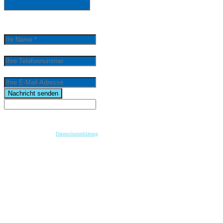
0
/
5000
Ihr Name *
Ihre Telefonnummer
Ihre E-Mail-Adresse
email
Nachricht senden
Wenn Sie per Formular auf der Website oder per E-Mail Kontakt mit uns aufnehmen, werden Ihre
angegebenen Daten zwecks Bearbeitung der Anfrage und für den Fall von Anschlussfragen bei
uns gespeichert. Diese Daten geben wir nicht ohne Ihre vorherige Einwilligung an Dritte weiter.
Bitte beachten Sie unsere
Datenschutzerklärung
.
Mit dem Absenden der Nachricht bestätige ich die Datenschutzhinweise. Ich stimme der
elektronischen Verarbeitung meiner personenbezogenen Daten zum Zwecke der Kontaktaufnahme
zu.
* Pflichtfeld
keyboard_arrow_left
Previous
Next
keyboard_arrow_right