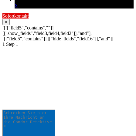
X
Sofortkontakt
×
[[[["field5","contains",""]],
[["show_fields","field3,field4,field2"]],"and"],
[[["field5","contains"]],[["hide_fields","field16"]],"and"]]
1
Step 1
Schildern Sie uns Ihr
Anliegen:
Ihre Anfrage wird schnellstmöglich von
einem unserer Detektive bearbeitet.
Schreiben Sie hier Ihre Nachricht an die Condor
Detektive *