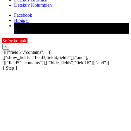
Detektiv Kolumbien
Facebook
Blogger
X
Sofortkontakt
×
[[[["field5","contains",""]],
[["show_fields","field3,field4,field2"]],"and"],
[[["field5","contains"]],[["hide_fields","field16"]],"and"]]
1
Step 1
Schildern Sie uns Ihr
Anliegen:
Ihre Anfrage wird schnellstmöglich von
einem unserer Detektive bearbeitet.
Schreiben Sie hier Ihre Nachricht an die Condor
Detektive *