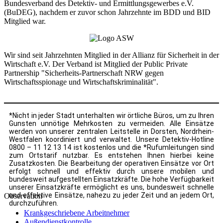
Bundesverband des Detektiv- und Ermittlungsgewerbes e.V.
(BuDEG), nachdem er zuvor schon Jahrzehnte im BDD und BID
Mitglied war.
Wir sind seit Jahrzehnten Mitglied in der Allianz für Sicherheit in der
Wirtschaft e.V. Der Verband ist Mitglied der Public Private
Partnership "Sicherheits-Partnerschaft NRW gegen
Wirtschaftsspionage und Wirtschaftskriminalität".
*Nicht in jeder Stadt unterhalten wir örtliche Büros, um zu Ihren
Gunsten unnötige Mehrkosten zu vermeiden. Alle Einsätze
werden von unserer zentralen Leitstelle in Dorsten, Nordrhein-
Westfalen koordiniert und verwaltet. Unsere Detektiv-Hotline
0800 – 11 12 13 14 ist kostenlos und die *Rufumleitungen sind
zum Ortstarif nutzbar. Es entstehen Ihnen hierbei keine
Zusatzkosten. Die Bearbeitung der operativen Einsätze vor Ort
erfolgt schnell und effektiv durch unsere mobilen und
bundesweit aufgestellten Einsatzkräfte. Die hohe Verfügbarkeit
unserer Einsatzkräfte ermöglicht es uns, bundesweit schnelle
und effektive Einsätze, nahezu zu jeder Zeit und an jedem Ort,
Observation
durchzuführen.
Krankgeschriebene Arbeitnehmer
Außendienstkontrolle