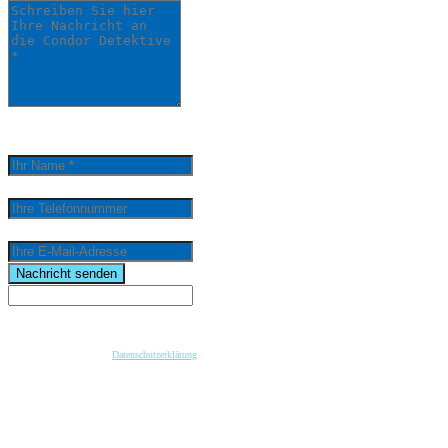
0
/
5000
Ihr Name *
Ihre Telefonnummer
Ihre E-Mail-Adresse
email
Nachricht senden
Wenn Sie per Formular auf der Website oder per E-Mail Kontakt mit uns aufnehmen, werden Ihre
angegebenen Daten zwecks Bearbeitung der Anfrage und für den Fall von Anschlussfragen bei
uns gespeichert. Diese Daten geben wir nicht ohne Ihre vorherige Einwilligung an Dritte weiter.
Bitte beachten Sie unsere
Datenschutzerklärung
.
Mit dem Absenden der Nachricht bestätige ich die Datenschutzhinweise. Ich stimme der
elektronischen Verarbeitung meiner personenbezogenen Daten zum Zwecke der Kontaktaufnahme
zu.