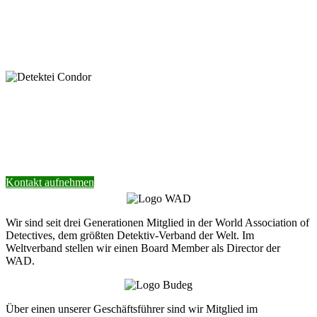
* Pflichtfeld
keyboard_arrow_left
Previous
Next
keyboard_arrow_right
Nehmen Sie Kontakt mit unserer Detektei
auf.
Wir helfen Ihnen gerne weiter.
Kontakt aufnehmen
Wir sind seit drei Generationen Mitglied in der World Association of
Detectives, dem größten Detektiv-Verband der Welt. Im
Weltverband stellen wir einen Board Member als Director der
WAD.
Über einen unserer Geschäftsführer sind wir Mitglied im