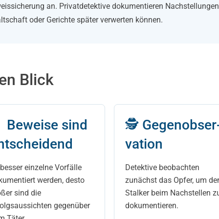
weissicherung an. Privatdetektive dokumentieren Nachstellungen,
altschaft oder Gerichte später verwerten können.
en Blick
 Beweise sind
🕵 Gegenobser
ntscheidend
vation
besser einzelne Vorfälle
Detektive beobachten
kumentiert werden, desto
zunächst das Opfer, um de
ßer sind die
Stalker beim Nachstellen z
folgsaussichten gegenüber
dokumentieren.
m Täter.