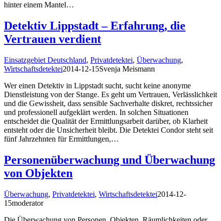
hinter einem Mantel…
Detektiv Lippstadt – Erfahrung, die
Vertrauen verdient
Einsatzgebiet Deutschland
,
Privatdetektei
,
Überwachung
,
Wirtschaftsdetektei
2014-12-15
Svenja Meismann
Wer einen Detektiv in Lippstadt sucht, sucht keine anonyme
Dienstleistung von der Stange. Es geht um Vertrauen, Verlässlichkeit
und die Gewissheit, dass sensible Sachverhalte diskret, rechtssicher
und professionell aufgeklärt werden. In solchen Situationen
entscheidet die Qualität der Ermittlungsarbeit darüber, ob Klarheit
entsteht oder die Unsicherheit bleibt. Die Detektei Condor steht seit
fünf Jahrzehnten für Ermittlungen,…
Personenüberwachung und Überwachung
von Objekten
Überwachung
,
Privatdetektei
,
Wirtschaftsdetektei
2014-12-
15
moderator
Die Überwachung von Personen, Objekten, Räumlichkeiten oder