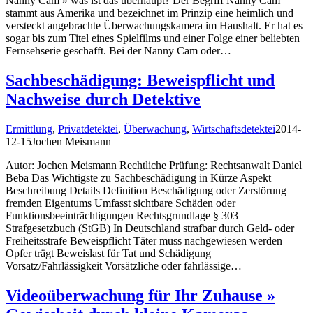
Nanny Cam » was ist das überhaupt? Der Begriff Nanny Cam
stammt aus Amerika und bezeichnet im Prinzip eine heimlich und
versteckt angebrachte Überwachungskamera im Haushalt. Er hat es
sogar bis zum Titel eines Spielfilms und einer Folge einer beliebten
Fernsehserie geschafft. Bei der Nanny Cam oder…
Sachbeschädigung: Beweispflicht und
Nachweise durch Detektive
Ermittlung
,
Privatdetektei
,
Überwachung
,
Wirtschaftsdetektei
2014-
12-15
Jochen Meismann
Autor: Jochen Meismann Rechtliche Prüfung: Rechtsanwalt Daniel
Beba Das Wichtigste zu Sachbeschädigung in Kürze Aspekt
Beschreibung Details Definition Beschädigung oder Zerstörung
fremden Eigentums Umfasst sichtbare Schäden oder
Funktionsbeeinträchtigungen Rechtsgrundlage § 303
Strafgesetzbuch (StGB) In Deutschland strafbar durch Geld- oder
Freiheitsstrafe Beweispflicht Täter muss nachgewiesen werden
Opfer trägt Beweislast für Tat und Schädigung
Vorsatz/Fahrlässigkeit Vorsätzliche oder fahrlässige…
Videoüberwachung für Ihr Zuhause »