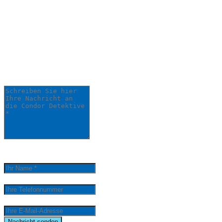
Schildern Sie uns Ihr
Anliegen:
Ihre Anfrage wird schnellstmöglich von
einem unserer Detektive bearbeitet.
Schreiben Sie hier Ihre Nachricht an die Condor
Detektive *
0
/
5000
Ihr Name *
Ihre Telefonnummer
Ihre E-Mail-Adresse
email
Nachricht senden