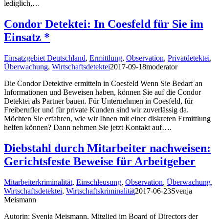
lediglich,…
Condor Detektei: In Coesfeld für Sie im
Einsatz *
Einsatzgebiet Deutschland
,
Ermittlung
,
Observation
,
Privatdetektei
,
Überwachung
,
Wirtschaftsdetektei
2017-09-18
moderator
Die Condor Detektive ermitteln in Coesfeld Wenn Sie Bedarf an
Informationen und Beweisen haben, können Sie auf die Condor
Detektei als Partner bauen. Für Unternehmen in Coesfeld, für
Freiberufler und für private Kunden sind wir zuverlässig da.
Möchten Sie erfahren, wie wir Ihnen mit einer diskreten Ermittlung
helfen können? Dann nehmen Sie jetzt Kontakt auf….
Diebstahl durch Mitarbeiter nachweisen:
Gerichtsfeste Beweise für Arbeitgeber
Mitarbeiterkriminalität
,
Einschleusung
,
Observation
,
Überwachung
,
Wirtschaftsdetektei
,
Wirtschaftskriminalität
2017-06-23
Svenja
Meismann
Autorin: Svenja Meismann, Mitglied im Board of Directors der