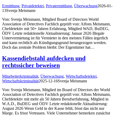
Ermittlung
,
Privatdetektei
,
Privatermittlung
,
Überwachung
2026-01-
13
Svenja Meismann
Von: Svenja Meismann, Mitglied Board of Directors World
Association of Detectives Fachlich geprüft von: Alfons Meismann,
Chefdetektiv mit 50+ Jahren Erfahrung, Mitglied WAD, BuDEG,
ÖDV Letzte redaktionelle Aktualisierung: Januar 2026 Illegale
Untervermietung ist für Vermieter in den meisten Fällen ärgerlich
und kann rechtlich als Kündigungsgrund herangezogen werden.
Doch das zentrale Problem bleibt: Der Eigentümer hat…
Kassendiebstahl aufdecken und
rechtssicher beweisen
Mitarbeiterkriminalität
,
Überwachung
,
Wirtschaftsdetektei
,
Wirtschaftskriminalität
2025-12-16
Svenja Meismann
Von: Svenja Meismann, Mitglied im Board of Directors der World
Association of Detectives Fachlich geprüft von: Alfons Meismann,
Chefdetektiv mit mehr als 50 Jahren Berufserfahrung, Mitglied in
W.A.D., BuDEG und ÖDV Letzte redaktionelle Aktualisierung:
August 2026 Wenn Geld in der Kasse fehlt, frisst das nicht nur
Marge. Es frisst Vertrauen. Viele Unternehmer bemerken zunächst