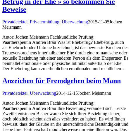
Betrug in der Ehe » so bekommen Sie
Beweise
Privatdetektei
,
Privatermittlung
,
Überwachung
2015-11-05
Jochen
Meismann
Autor: Jochen Meismann Fachkundliche Prüfung:
Paartherapeutin Andrea Bräu Was ist Ehebetrug? Ehebetrug, auch
als Ehebruch oder Untreue bezeichnet, ist das bewusste Brechen des
Treueversprechens innerhalb einer Ehe durch eine romantische oder
sexuelle Beziehung mit einer anderen Person als dem Ehepartner. Es
beinhaltet emotionale oder physische Intimität außerhalb der Ehe.
Der Ehebetrug kann zu erheblichen emotionalen und rechtlichen…
Anzeichen für Fremdgehen beim Mann
Privatdetektei
,
Überwachung
2014-12-15
Jochen Meismann
Autor: Jochen Meismann Fachkundliche Prüfung:
Paartherapeutin Andrea Bräu Ihre Beziehung verändert sich – erste
Zweifel entstehen Bisher waren Sie sich Ihrer Beziehung sicher,
doch plötzlich scheint sich alles verändert zu haben. Es wird Ihnen
bewusst, dass der Glaube an die unerschütterliche Beständigkeit und
Liebe Ihrer Partnerschaft möglicherweise nur eine Illusion war. Das