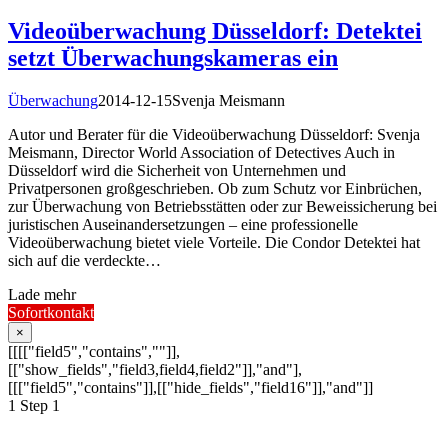
Videoüberwachung Düsseldorf: Detektei
setzt Überwachungskameras ein
Überwachung
2014-12-15
Svenja Meismann
Autor und Berater für die Videoüberwachung Düsseldorf: Svenja
Meismann, Director World Association of Detectives Auch in
Düsseldorf wird die Sicherheit von Unternehmen und
Privatpersonen großgeschrieben. Ob zum Schutz vor Einbrüchen,
zur Überwachung von Betriebsstätten oder zur Beweissicherung bei
juristischen Auseinandersetzungen – eine professionelle
Videoüberwachung bietet viele Vorteile. Die Condor Detektei hat
sich auf die verdeckte…
Lade mehr
Sofortkontakt
×
[[[["field5","contains",""]],
[["show_fields","field3,field4,field2"]],"and"],
[[["field5","contains"]],[["hide_fields","field16"]],"and"]]
1
Step 1