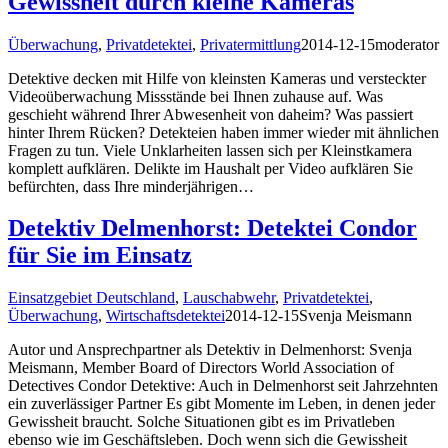
Gewissheit durch kleine Kameras
Überwachung
,
Privatdetektei
,
Privatermittlung
2014-12-15
moderator
Detektive decken mit Hilfe von kleinsten Kameras und versteckter
Videoüberwachung Missstände bei Ihnen zuhause auf. Was
geschieht während Ihrer Abwesenheit von daheim? Was passiert
hinter Ihrem Rücken? Detekteien haben immer wieder mit ähnlichen
Fragen zu tun. Viele Unklarheiten lassen sich per Kleinstkamera
komplett aufklären. Delikte im Haushalt per Video aufklären Sie
befürchten, dass Ihre minderjährigen…
Detektiv Delmenhorst: Detektei Condor
für Sie im Einsatz
Einsatzgebiet Deutschland
,
Lauschabwehr
,
Privatdetektei
,
Überwachung
,
Wirtschaftsdetektei
2014-12-15
Svenja Meismann
Autor und Ansprechpartner als Detektiv in Delmenhorst: Svenja
Meismann, Member Board of Directors World Association of
Detectives Condor Detektive: Auch in Delmenhorst seit Jahrzehnten
ein zuverlässiger Partner Es gibt Momente im Leben, in denen jeder
Gewissheit braucht. Solche Situationen gibt es im Privatleben
ebenso wie im Geschäftsleben. Doch wenn sich die Gewissheit