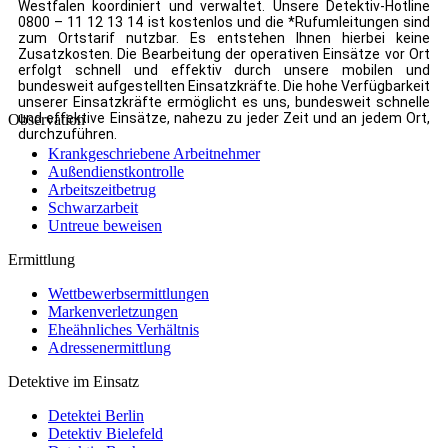
Westfalen koordiniert und verwaltet. Unsere Detektiv-Hotline
0800 – 11 12 13 14 ist kostenlos und die *Rufumleitungen sind
zum Ortstarif nutzbar. Es entstehen Ihnen hierbei keine
Zusatzkosten. Die Bearbeitung der operativen Einsätze vor Ort
erfolgt schnell und effektiv durch unsere mobilen und
bundesweit aufgestellten Einsatzkräfte. Die hohe Verfügbarkeit
unserer Einsatzkräfte ermöglicht es uns, bundesweit schnelle
und effektive Einsätze, nahezu zu jeder Zeit und an jedem Ort,
Observation
durchzuführen.
Krankgeschriebene Arbeitnehmer
Außendienstkontrolle
Arbeitszeitbetrug
Schwarzarbeit
Untreue beweisen
Ermittlung
Wettbewerbsermittlungen
Markenverletzungen
Eheähnliches Verhältnis
Adressenermittlung
Detektive im Einsatz
Detektei Berlin
Detektiv Bielefeld