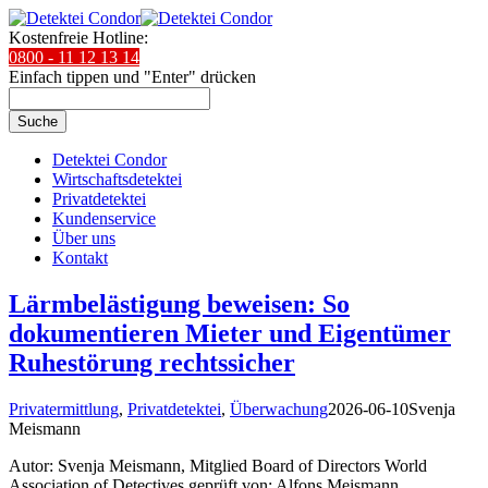
Kostenfreie Hotline:
0800 - 11 12 13 14
Einfach tippen und "Enter" drücken
Suche
Detektei Condor
Wirtschaftsdetektei
Privatdetektei
Kundenservice
Über uns
Kontakt
Lärmbelästigung beweisen: So
dokumentieren Mieter und Eigentümer
Ruhestörung rechtssicher
Privatermittlung
,
Privatdetektei
,
Überwachung
2026-06-10
Svenja
Meismann
Autor: Svenja Meismann, Mitglied Board of Directors World
Association of Detectives geprüft von: Alfons Meismann,