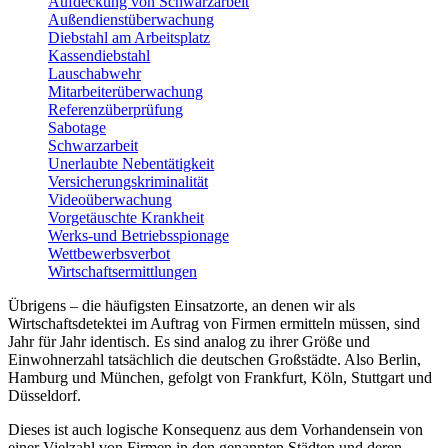
Aufdeckung von Schwarzarbeit
Außendienstüberwachung
Diebstahl am Arbeitsplatz
Kassendiebstahl
Lauschabwehr
Mitarbeiterüberwachung
Referenzüberprüfung
Sabotage
Schwarzarbeit
Unerlaubte Nebentätigkeit
Versicherungskriminalität
Videoüberwachung
Vorgetäuschte Krankheit
Werks-und Betriebsspionage
Wettbewerbsverbot
Wirtschaftsermittlungen
Übrigens – die häufigsten Einsatzorte, an denen wir als
Wirtschaftsdetektei im Auftrag von Firmen ermitteln müssen, sind
Jahr für Jahr identisch. Es sind analog zu ihrer Größe und
Einwohnerzahl tatsächlich die deutschen Großstädte. Also Berlin,
Hamburg und München, gefolgt von Frankfurt, Köln, Stuttgart und
Düsseldorf.
Dieses ist auch logische Konsequenz aus dem Vorhandensein von
einer Vielzahl von Firmen in den genannten Städten und deren