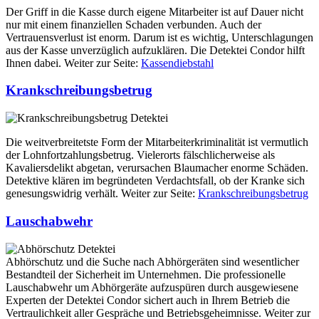
Der Griff in die Kasse durch eigene Mitarbeiter ist auf Dauer nicht
nur mit einem finanziellen Schaden verbunden. Auch der
Vertrauensverlust ist enorm. Darum ist es wichtig, Unterschlagungen
aus der Kasse unverzüglich aufzuklären. Die Detektei Condor hilft
Ihnen dabei. Weiter zur Seite:
Kassendiebstahl
Krankschreibungsbetrug
Die weitverbreitetste Form der Mitarbeiterkrimi­nalität ist vermutlich
der Lohnfortzahlungs­betrug. Vielerorts fälschlicherweise als
Kavaliersdelikt abgetan, verursachen Blaumacher enorme Schäden.
Detektive klären im begründeten Verdachtsfall, ob der Kranke sich
genesungswidrig verhält. Weiter zur Seite:
Krankschreibungsbetrug
Lauschabwehr
Abhörschutz und die Suche nach Abhör­geräten sind wesentlicher
Bestand­teil der Sicherheit im Unternehmen. Die profes­sionelle
Lausch­abwehr um Abhörgeräte aufzuspüren durch ausgewiesene
Experten der Detektei Condor sichert auch in Ihrem Betrieb die
Vertrau­lichkeit aller Gespräche und Betriebs­geheimnisse. Weiter zur