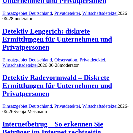
Unternehmen und Privatpersonen
Einsatzgebiet Deutschland
,
Privatdetektei
,
Wirtschaftsdetektei
2026-
06-28
moderator
Detektiv Lengerich: diskrete
Ermittlungen für Unternehmen und
Privatpersonen
Einsatzgebiet Deutschland
,
Observation
,
Privatdetektei
,
Wirtschaftsdetektei
2026-06-28
moderator
Detektiv Radevormwald – Diskrete
Ermittlungen für Unternehmen und
Privatpersonen
Einsatzgebiet Deutschland
,
Privatdetektei
,
Wirtschaftsdetektei
2026-
06-26
Svenja Meismann
Internetbetrug – So erkennen Sie
Betrüger im Internet rechtzeitig