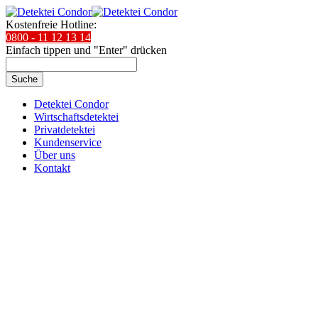
Kostenfreie Hotline:
0800 - 11 12 13 14
Einfach tippen und "Enter" drücken
Suche
Detektei Condor
Wirtschaftsdetektei
Privatdetektei
Kundenservice
Über uns
Kontakt
Wirtschafts­­detektei
Condor ermittelt