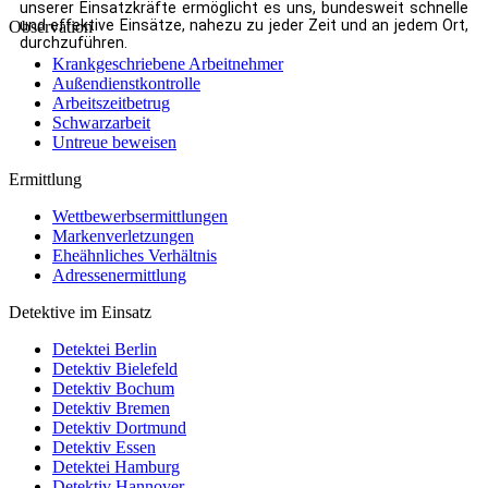
unserer Einsatzkräfte ermöglicht es uns, bundesweit schnelle
und effektive Einsätze, nahezu zu jeder Zeit und an jedem Ort,
Observation
durchzuführen.
Krankgeschriebene Arbeitnehmer
Außendienstkontrolle
Arbeitszeitbetrug
Schwarzarbeit
Untreue beweisen
Ermittlung
Wettbewerbsermittlungen
Markenverletzungen
Eheähnliches Verhältnis
Adressenermittlung
Detektive im Einsatz
Detektei Berlin
Detektiv Bielefeld
Detektiv Bochum
Detektiv Bremen
Detektiv Dortmund
Detektiv Essen
Detektei Hamburg
Detektiv Hannover