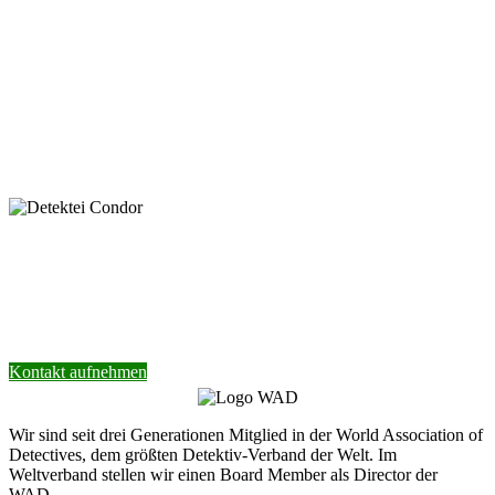
Mit dem Absenden der Nachricht bestätige ich die Datenschutzhinweise. Ich stimme der
elektronischen Verarbeitung meiner personenbezogenen Daten zum Zwecke der Kontaktaufnahme
zu.
* Pflichtfeld
keyboard_arrow_left
Previous
Next
keyboard_arrow_right
Nehmen Sie Kontakt mit unserer Detektei
auf.
Wir helfen Ihnen gerne weiter.
Kontakt aufnehmen
Wir sind seit drei Generationen Mitglied in der World Association of
Detectives, dem größten Detektiv-Verband der Welt. Im
Weltverband stellen wir einen Board Member als Director der
WAD.