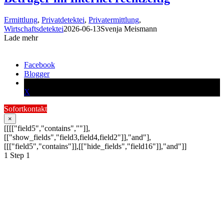
Ermittlung
,
Privatdetektei
,
Privatermittlung
,
Wirtschaftsdetektei
2026-06-13
Svenja Meismann
Lade mehr
Facebook
Blogger
X
Sofortkontakt
×
[[[["field5","contains",""]],
[["show_fields","field3,field4,field2"]],"and"],
[[["field5","contains"]],[["hide_fields","field16"]],"and"]]
1
Step 1
Schildern Sie uns Ihr
Anliegen:
Ihre Anfrage wird schnellstmöglich von