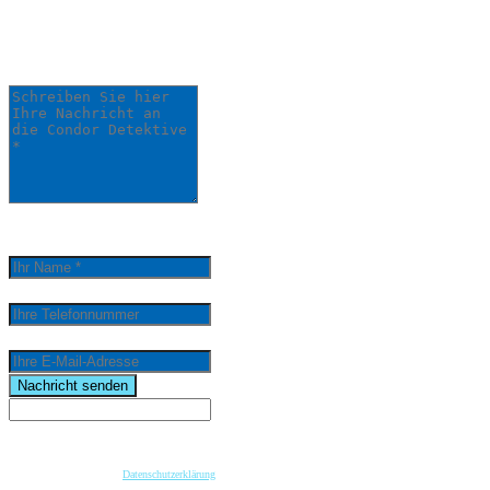
einem unserer Detektive bearbeitet.
Schreiben Sie hier Ihre Nachricht an die Condor
Detektive *
0
/
5000
Ihr Name *
Ihre Telefonnummer
Ihre E-Mail-Adresse
email
Nachricht senden
Wenn Sie per Formular auf der Website oder per E-Mail Kontakt mit uns aufnehmen, werden Ihre
angegebenen Daten zwecks Bearbeitung der Anfrage und für den Fall von Anschlussfragen bei
uns gespeichert. Diese Daten geben wir nicht ohne Ihre vorherige Einwilligung an Dritte weiter.
Bitte beachten Sie unsere
Datenschutzerklärung
.