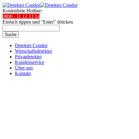
Kostenfreie Hotline:
0800 - 11 12 13 14
Einfach tippen und "Enter" drücken
Suche
Detektei Condor
Wirtschaftsdetektei
Privatdetektei
Kundenservice
Über uns
Kontakt
Condor Detektei:
In Amster­dam für