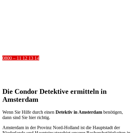
Sie im Einsatz *
Sie erhalten eine kostenfreie Beratung unter:
0800 – 11 12 13 14
Die Condor Detektive ermitteln in
Amsterdam
Wenn Sie Hilfe durch einen
Detektiv in Amsterdam
benötigen,
dann sind Sie hier richtig.
Amsterdam in der Provinz Nord-Holland ist die Hauptstadt der
Niederlande und Haupteinsatzgebiet unserer Recherchetätigkeiten in