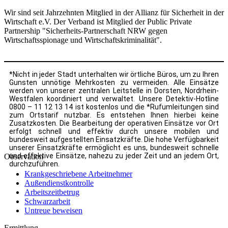
Wir sind seit Jahrzehnten Mitglied in der Allianz für Sicherheit in der
Wirtschaft e.V. Der Verband ist Mitglied der Public Private
Partnership "Sicherheits-Partnerschaft NRW gegen
Wirtschaftsspionage und Wirtschaftskriminalität".
*Nicht in jeder Stadt unterhalten wir örtliche Büros, um zu Ihren
Gunsten unnötige Mehrkosten zu vermeiden. Alle Einsätze
werden von unserer zentralen Leitstelle in Dorsten, Nordrhein-
Westfalen koordiniert und verwaltet. Unsere Detektiv-Hotline
0800 – 11 12 13 14 ist kostenlos und die *Rufumleitungen sind
zum Ortstarif nutzbar. Es entstehen Ihnen hierbei keine
Zusatzkosten. Die Bearbeitung der operativen Einsätze vor Ort
erfolgt schnell und effektiv durch unsere mobilen und
bundesweit aufgestellten Einsatzkräfte. Die hohe Verfügbarkeit
unserer Einsatzkräfte ermöglicht es uns, bundesweit schnelle
und effektive Einsätze, nahezu zu jeder Zeit und an jedem Ort,
Observation
durchzuführen.
Krankgeschriebene Arbeitnehmer
Außendienstkontrolle
Arbeitszeitbetrug
Schwarzarbeit
Untreue beweisen
Ermittlung