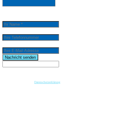
0
/
5000
Ihr Name *
Ihre Telefonnummer
Ihre E-Mail-Adresse
email
Nachricht senden
Wenn Sie per Formular auf der Website oder per E-Mail Kontakt mit uns aufnehmen, werden Ihre
angegebenen Daten zwecks Bearbeitung der Anfrage und für den Fall von Anschlussfragen bei
uns gespeichert. Diese Daten geben wir nicht ohne Ihre vorherige Einwilligung an Dritte weiter.
Bitte beachten Sie unsere
Datenschutzerklärung
.
Mit dem Absenden der Nachricht bestätige ich die Datenschutzhinweise. Ich stimme der
elektronischen Verarbeitung meiner personenbezogenen Daten zum Zwecke der Kontaktaufnahme
zu.
* Pflichtfeld
keyboard_arrow_left
Previous
Next
keyboard_arrow_right