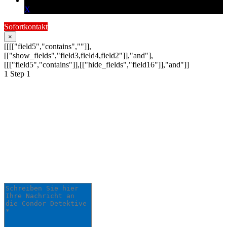
X
Sofortkontakt
×
[[[["field5","contains",""]],
[["show_fields","field3,field4,field2"]],"and"],
[[["field5","contains"]],[["hide_fields","field16"]],"and"]]
1
Step 1
Schildern Sie uns Ihr
Anliegen:
Ihre Anfrage wird schnellstmöglich von
einem unserer Detektive bearbeitet.
Schreiben Sie hier Ihre Nachricht an die Condor
Detektive *