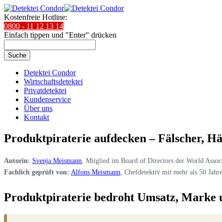
Kostenfreie Hotline:
0800 - 11 12 13 14
Einfach tippen und "Enter" drücken
Suche
Detektei Condor
Wirtschaftsdetektei
Privatdetektei
Kundenservice
Über uns
Kontakt
Produktpiraterie aufdecken – Fälscher, H
Autorin:
Svenja Meismann
, Mitglied im Board of Directors der World Associ
Fachlich geprüft von:
Alfons Meismann
, Chefdetektiv mit mehr als 50 Ja
Produktpiraterie bedroht Umsatz, Marke 