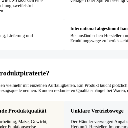
 wird. So lässt sich eine
verlagert oder Spuren beseitigt
chung zweifelsfrei
en.
International abgestimmt han
ung, Lieferung und
Bei ausländischen Herstellern u
Ermittlungswege zu berücksicht
oduktpiraterie?
en vielmehr mit einzelnen Auffälligkeiten. Ein Produkt taucht plötzlich 
Bezugsquelle nennen. Kunden reklamieren Qualitätsmängel bei Waren, d
de Produktqualität
Unklare Vertriebswege
rarbeitung, Maße, Gewicht,
Der Händler verweigert Angab
der Funktionsweise
Herkunft, Hersteller, Importeur