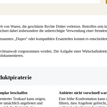
eb von Waren, die geschützte Rechte Dritter verletzen. Betroffen sein
chnet dabei insbesondere die unberechtigte Verwendung einer fremde
genannten „Dupes“ oder kompatiblen Ersatzteilen kommt es entscheidend 
Rechtsanwalt vorgenommen werden. Die Aufgabe einer Wirtschaftsdetekte
u dokumentieren.
duktpiraterie
mplar beschaffen
Anbieter nicht vorschnell wa
ntierter Testkauf kann zeigen,
Eine frühe Konfrontation kann 
e tatsächlich angeboten und
führen, dass Angebote gelöscht