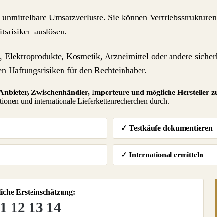
 unmittelbare Umsatzverluste. Sie können Vertriebsstrukture
tsrisiken auslösen.
le, Elektroprodukte, Kosmetik, Arzneimittel oder andere siche
en Haftungsrisiken für den Rechteinhaber.
Anbieter, Zwischenhändler, Importeure und mögliche Hersteller zu 
ionen und internationale Lieferkettenrecherchen durch.
✓ Testkäufe dokumentieren
✓ International ermitteln
liche Ersteinschätzung:
1 12 13 14