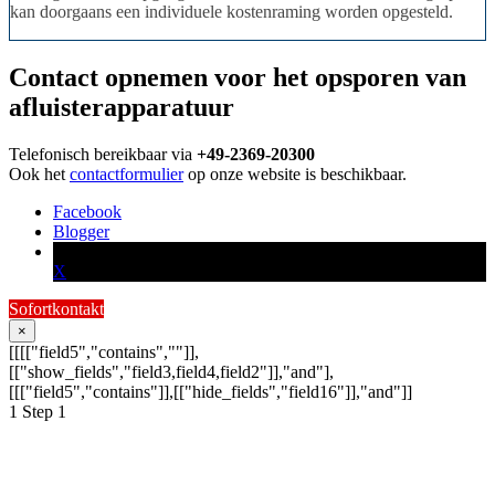
kan doorgaans een individuele kostenraming worden opgesteld.
Contact opnemen voor het opsporen van
afluisterapparatuur
Telefonisch bereikbaar via
+49-2369-20300
Ook het
contactformulier
op onze website is beschikbaar.
Facebook
Blogger
X
Sofortkontakt
×
[[[["field5","contains",""]],
[["show_fields","field3,field4,field2"]],"and"],
[[["field5","contains"]],[["hide_fields","field16"]],"and"]]
1
Step 1
Schildern Sie uns Ihr