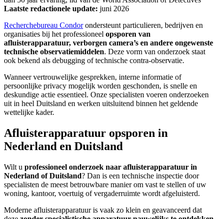
Laatste redactionele update:
juni 2026
Recherchebureau Condor
ondersteunt particulieren, bedrijven en
organisaties bij het professioneel
opsporen van
afluisterapparatuur, verborgen camera’s en andere ongewenste
technische observatiemiddelen
. Deze vorm van onderzoek staat
ook bekend als debugging of technische contra-observatie.
Wanneer vertrouwelijke gesprekken, interne informatie of
persoonlijke privacy mogelijk worden geschonden, is snelle en
deskundige actie essentieel. Onze specialisten voeren onderzoeken
uit in heel Duitsland en werken uitsluitend binnen het geldende
wettelijke kader.
Afluisterapparatuur opsporen in
Nederland en Duitsland
Wilt u
professioneel onderzoek naar afluisterapparatuur in
Nederland of Duitsland
? Dan is een technische inspectie door
specialisten de meest betrouwbare manier om vast te stellen of uw
woning, kantoor, voertuig of vergaderruimte wordt afgeluisterd.
Moderne afluisterapparatuur is vaak zo klein en geavanceerd dat
deze
zonder specialistische apparatuur nauwelijks te ontdekken