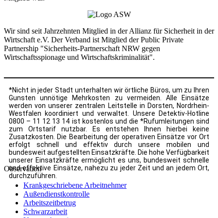
Wir sind seit Jahrzehnten Mitglied in der Allianz für Sicherheit in der
Wirtschaft e.V. Der Verband ist Mitglied der Public Private
Partnership "Sicherheits-Partnerschaft NRW gegen
Wirtschaftsspionage und Wirtschaftskriminalität".
*Nicht in jeder Stadt unterhalten wir örtliche Büros, um zu Ihren
Gunsten unnötige Mehrkosten zu vermeiden. Alle Einsätze
werden von unserer zentralen Leitstelle in Dorsten, Nordrhein-
Westfalen koordiniert und verwaltet. Unsere Detektiv-Hotline
0800 – 11 12 13 14 ist kostenlos und die *Rufumleitungen sind
zum Ortstarif nutzbar. Es entstehen Ihnen hierbei keine
Zusatzkosten. Die Bearbeitung der operativen Einsätze vor Ort
erfolgt schnell und effektiv durch unsere mobilen und
bundesweit aufgestellten Einsatzkräfte. Die hohe Verfügbarkeit
unserer Einsatzkräfte ermöglicht es uns, bundesweit schnelle
und effektive Einsätze, nahezu zu jeder Zeit und an jedem Ort,
Observation
durchzuführen.
Krankgeschriebene Arbeitnehmer
Außendienstkontrolle
Arbeitszeitbetrug
Schwarzarbeit