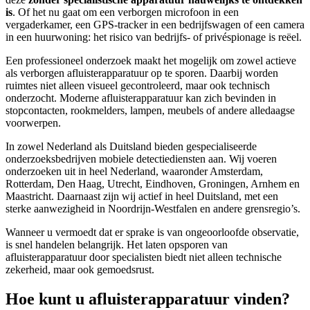
is
. Of het nu gaat om een verborgen microfoon in een
vergaderkamer, een GPS-tracker in een bedrijfswagen of een camera
in een huurwoning: het risico van bedrijfs- of privéspionage is reëel.
Een professioneel onderzoek maakt het mogelijk om zowel actieve
als verborgen afluisterapparatuur op te sporen. Daarbij worden
ruimtes niet alleen visueel gecontroleerd, maar ook technisch
onderzocht. Moderne afluisterapparatuur kan zich bevinden in
stopcontacten, rookmelders, lampen, meubels of andere alledaagse
voorwerpen.
In zowel Nederland als Duitsland bieden gespecialiseerde
onderzoeksbedrijven mobiele detectiediensten aan. Wij voeren
onderzoeken uit in heel Nederland, waaronder Amsterdam,
Rotterdam, Den Haag, Utrecht, Eindhoven, Groningen, Arnhem en
Maastricht. Daarnaast zijn wij actief in heel Duitsland, met een
sterke aanwezigheid in Noordrijn-Westfalen en andere grensregio’s.
Wanneer u vermoedt dat er sprake is van ongeoorloofde observatie,
is snel handelen belangrijk. Het laten opsporen van
afluisterapparatuur door specialisten biedt niet alleen technische
zekerheid, maar ook gemoedsrust.
Hoe kunt u afluisterapparatuur vinden?