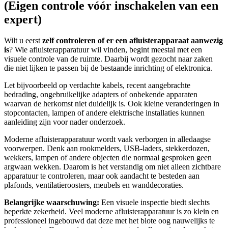
(Eigen controle vóór inschakelen van een
expert)
Wilt u eerst
zelf controleren of er een afluisterapparaat aanwezig
is
? Wie afluisterapparatuur wil vinden, begint meestal met een
visuele controle van de ruimte. Daarbij wordt gezocht naar zaken
die niet lijken te passen bij de bestaande inrichting of elektronica.
Let bijvoorbeeld op verdachte kabels, recent aangebrachte
bedrading, ongebruikelijke adapters of onbekende apparaten
waarvan de herkomst niet duidelijk is. Ook kleine veranderingen in
stopcontacten, lampen of andere elektrische installaties kunnen
aanleiding zijn voor nader onderzoek.
Moderne afluisterapparatuur wordt vaak verborgen in alledaagse
voorwerpen. Denk aan rookmelders, USB-laders, stekkerdozen,
wekkers, lampen of andere objecten die normaal gesproken geen
argwaan wekken. Daarom is het verstandig om niet alleen zichtbare
apparatuur te controleren, maar ook aandacht te besteden aan
plafonds, ventilatieroosters, meubels en wanddecoraties.
Belangrijke waarschuwing:
Een visuele inspectie biedt slechts
beperkte zekerheid. Veel moderne afluisterapparatuur is zo klein en
professioneel ingebouwd dat deze met het blote oog nauwelijks te