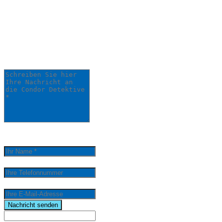
Anliegen:
Ihre Anfrage wird schnellstmöglich von
einem unserer Detektive bearbeitet.
Schreiben Sie hier Ihre Nachricht an die Condor
Detektive *
0
/
5000
Ihr Name *
Ihre Telefonnummer
Ihre E-Mail-Adresse
email
Nachricht senden