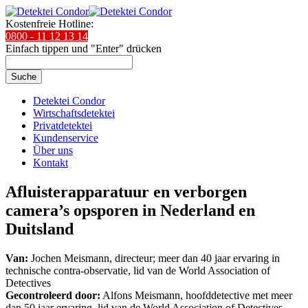
Kostenfreie Hotline:
0800 - 11 12 13 14
Einfach tippen und "Enter" drücken
Suche
Detektei Condor
Wirtschaftsdetektei
Privatdetektei
Kundenservice
Über uns
Kontakt
Afluisterapparatuur en verborgen
camera’s opsporen in Nederland en
Duitsland
Van:
Jochen Meismann, directeur; meer dan 40 jaar ervaring in
technische contra-observatie, lid van de World Association of
Detectives
Gecontroleerd door:
Alfons Meismann, hoofddetective met meer
dan 50 jaar ervaring, lid van de World Association of Detectives