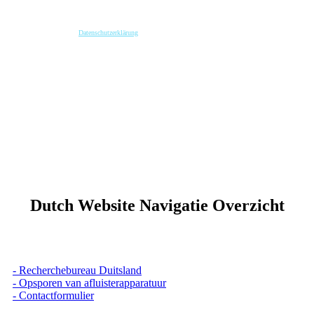
Wenn Sie per Formular auf der Website oder per E-Mail Kontakt mit uns aufnehmen, werden Ihre
angegebenen Daten zwecks Bearbeitung der Anfrage und für den Fall von Anschlussfragen bei
uns gespeichert. Diese Daten geben wir nicht ohne Ihre vorherige Einwilligung an Dritte weiter.
Bitte beachten Sie unsere
Datenschutzerklärung
.
Mit dem Absenden der Nachricht bestätige ich die Datenschutzhinweise. Ich stimme der
elektronischen Verarbeitung meiner personenbezogenen Daten zum Zwecke der Kontaktaufnahme
zu.
* Pflichtfeld
keyboard_arrow_left
Previous
Next
keyboard_arrow_right
Dutch Website Navigatie Overzicht
- Recherchebureau Duitsland
- Opsporen van afluisterapparatuur
- Contactformulier