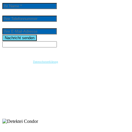
Ihre Telefonnummer
Ihre E-Mail-Adresse
email
Nachricht senden
Wenn Sie per Formular auf der Website oder per E-Mail Kontakt mit uns aufnehmen, werden Ihre
angegebenen Daten zwecks Bearbeitung der Anfrage und für den Fall von Anschlussfragen bei
uns gespeichert. Diese Daten geben wir nicht ohne Ihre vorherige Einwilligung an Dritte weiter.
Bitte beachten Sie unsere
Datenschutzerklärung
.
Mit dem Absenden der Nachricht bestätige ich die Datenschutzhinweise. Ich stimme der
elektronischen Verarbeitung meiner personenbezogenen Daten zum Zwecke der Kontaktaufnahme
zu.
* Pflichtfeld
keyboard_arrow_left
Previous
Next
keyboard_arrow_right