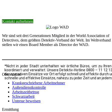
Kontakt aufnehmen
Wir sind seit drei Generationen Mitglied in der World Association of
Detectives, dem größten Detektiv-Verband der Welt. Im Weltverband
stellen wir einen Board Member als Director der WAD.
*Nicht in jeder Stadt unterhalten wir örtliche Büros, um zu Ihr
koordiniert und verwaltet. Unsere Detektiv-Hotline 0800 – 11 12 1
der operativen Einsätze vor Ort erfolgt schnell und effektiv durc
Observation
schnelle und effektive Einsätze, nahezu zu jeder Zeit und an jedem
Krankgeschriebene Arbeitnehmer
Außendienstkontrolle
Arbeitszeitbetrug
Schwarzarbeit
Untreue beweisen
Ermittlung