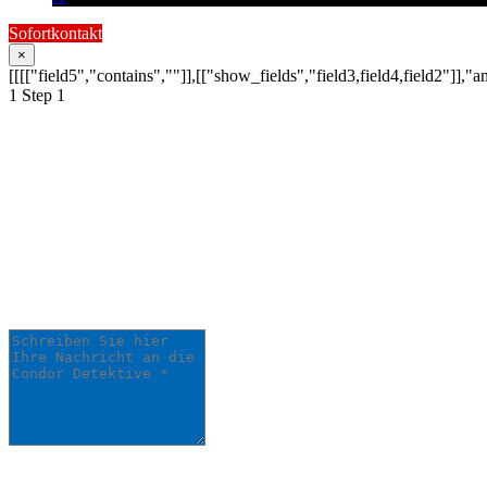
Sofortkontakt
×
[[[["field5","contains",""]],[["show_fields","field3,field4,field2"]],"a
1
Step 1
Schildern Sie uns Ihr
Anliegen:
Ihre Anfrage wird schnellstmöglich von
einem unserer Detektive bearbeitet.
Schreiben Sie hier Ihre Nachricht an die Condor
Detektive *
0
/
5000
Ihr Name *