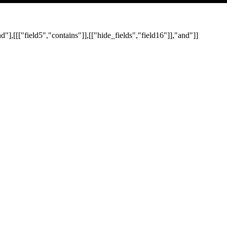
nd"],[[["field5","contains"]],[["hide_fields","field16"]],"and"]]