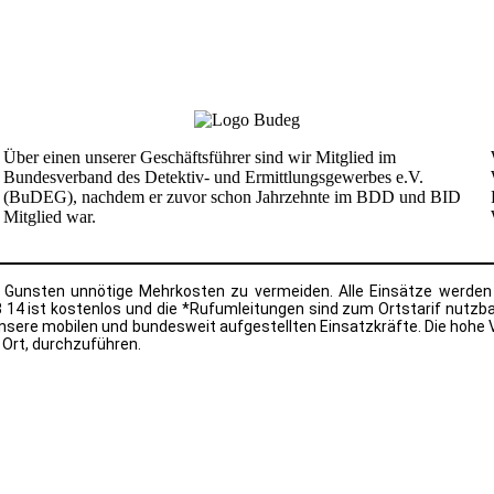
Nehmen Sie Kontakt mit unserer Detektei auf
Wir helfen Ihnen gerne weiter.
Über einen unserer Geschäftsführer sind wir Mitglied im
Bundesverband des Detektiv- und Ermittlungsgewerbes e.V.
(BuDEG), nachdem er zuvor schon Jahrzehnte im BDD und BID
Mitglied war.
en Gunsten unnötige Mehrkosten zu vermeiden. Alle Einsätze werden 
3 14 ist kostenlos und die *Rufumleitungen sind zum Ortstarif nutzb
h unsere mobilen und bundesweit aufgestellten Einsatzkräfte. Die hohe
 Ort, durchzuführen.