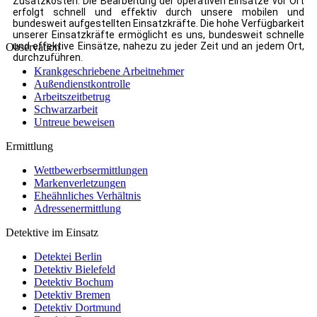
Zusatzkosten. Die Bearbeitung der operativen Einsätze vor Ort
erfolgt schnell und effektiv durch unsere mobilen und
bundesweit aufgestellten Einsatzkräfte. Die hohe Verfügbarkeit
unserer Einsatzkräfte ermöglicht es uns, bundesweit schnelle
und effektive Einsätze, nahezu zu jeder Zeit und an jedem Ort,
Observation
durchzuführen.
Krankgeschriebene Arbeitnehmer
Außendienstkontrolle
Arbeitszeitbetrug
Schwarzarbeit
Untreue beweisen
Ermittlung
Wettbewerbsermittlungen
Markenverletzungen
Eheähnliches Verhältnis
Adressenermittlung
Detektive im Einsatz
Detektei Berlin
Detektiv Bielefeld
Detektiv Bochum
Detektiv Bremen
Detektiv Dortmund