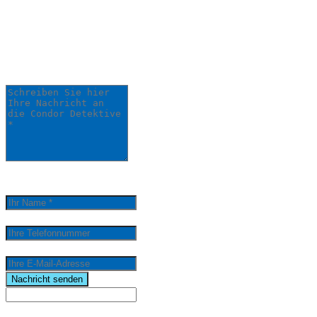
Anliegen:
Ihre Anfrage wird schnellstmöglich von
einem unserer Detektive bearbeitet.
Schreiben Sie hier Ihre Nachricht an die Condor
Detektive *
0
/
5000
Ihr Name *
Ihre Telefonnummer
Ihre E-Mail-Adresse
email
Nachricht senden
Wenn Sie per Formular auf der Website oder per E-Mail Kontakt mit uns aufnehmen, werden Ihre