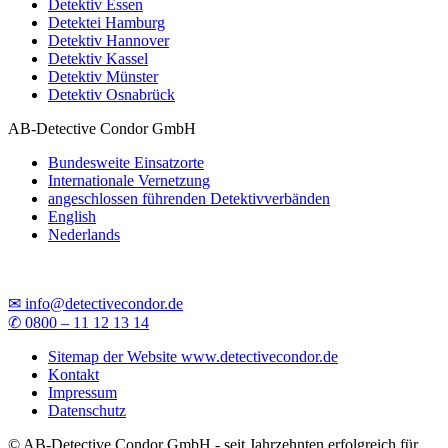
Detektiv Essen
Detektei Hamburg
Detektiv Hannover
Detektiv Kassel
Detektiv Münster
Detektiv Osnabrück
AB-Detective Condor GmbH
Bundesweite Einsatzorte
Internationale Vernetzung
angeschlossen führenden Detektivverbänden
English
Nederlands
✉ info@detectivecondor.de
✆ 0800 – 11 12 13 14
Sitemap der Website www.detectivecondor.de
Kontakt
Impressum
Datenschutz
© AB-Detective Condor GmbH - seit Jahrzehnten erfolgreich für