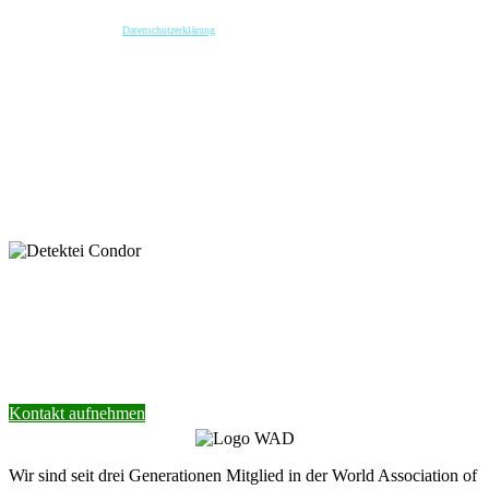
angegebenen Daten zwecks Bearbeitung der Anfrage und für den Fall von Anschlussfragen bei
uns gespeichert. Diese Daten geben wir nicht ohne Ihre vorherige Einwilligung an Dritte weiter.
Bitte beachten Sie unsere
Datenschutzerklärung
.
Mit dem Absenden der Nachricht bestätige ich die Datenschutzhinweise. Ich stimme der
elektronischen Verarbeitung meiner personenbezogenen Daten zum Zwecke der Kontaktaufnahme
zu.
* Pflichtfeld
keyboard_arrow_left
Previous
Next
keyboard_arrow_right
Nehmen Sie Kontakt mit unserer Detektei
auf.
Wir helfen Ihnen gerne weiter.
Kontakt aufnehmen
Wir sind seit drei Generationen Mitglied in der World Association of