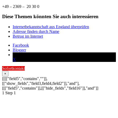
+49 – 2369 – 20 30 0
Diese Themen könnten Sie auch interessieren
Internetbekanntschaft aus England überprüfen
Adresse finden durch Name
Betrug im Internet
Facebook
Blogger
X
Sofortkontakt
×
[[[["field5","contains",""]],
[["show_fields","field3,field4,field2"]],"and"],
[[["field5","contains"]],[["hide_fields","field16"]],"and"]]
1
Step 1
Schildern Sie uns Ihr