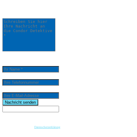
einem unserer Detektive bearbeitet.
Schreiben Sie hier Ihre Nachricht an die Condor
Detektive *
0
/
5000
Ihr Name *
Ihre Telefonnummer
Ihre E-Mail-Adresse
email
Nachricht senden
Wenn Sie per Formular auf der Website oder per E-Mail Kontakt mit uns aufnehmen, werden Ihre
angegebenen Daten zwecks Bearbeitung der Anfrage und für den Fall von Anschlussfragen bei
uns gespeichert. Diese Daten geben wir nicht ohne Ihre vorherige Einwilligung an Dritte weiter.
Bitte beachten Sie unsere
Datenschutzerklärung
.