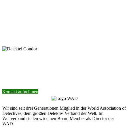
Mit dem Absenden der Nachricht bestätige ich die Datenschutzhinweise. Ich stimme der
elektronischen Verarbeitung meiner personenbezogenen Daten zum Zwecke der Kontaktaufnahme
zu.
* Pflichtfeld
keyboard_arrow_left
Previous
Next
keyboard_arrow_right
Nehmen Sie Kontakt mit unserer Detektei
auf.
Wir helfen Ihnen gerne weiter.
Kontakt aufnehmen
Wir sind seit drei Generationen Mitglied in der World Association of
Detectives, dem größten Detektiv-Verband der Welt. Im
Weltverband stellen wir einen Board Member als Director der
WAD.