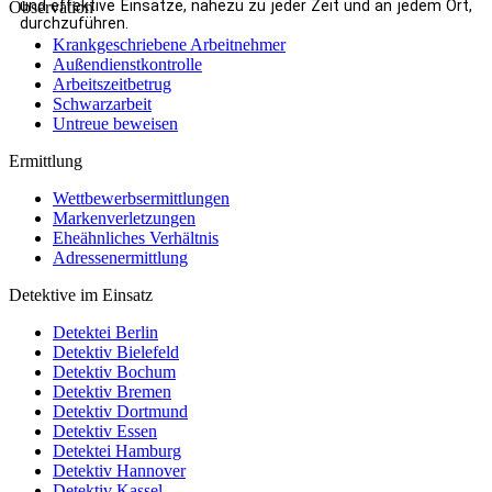
und effektive Einsätze, nahezu zu jeder Zeit und an jedem Ort,
Observation
durchzuführen.
Krankgeschriebene Arbeitnehmer
Außendienstkontrolle
Arbeitszeitbetrug
Schwarzarbeit
Untreue beweisen
Ermittlung
Wettbewerbsermittlungen
Markenverletzungen
Eheähnliches Verhältnis
Adressenermittlung
Detektive im Einsatz
Detektei Berlin
Detektiv Bielefeld
Detektiv Bochum
Detektiv Bremen
Detektiv Dortmund
Detektiv Essen
Detektei Hamburg
Detektiv Hannover
Detektiv Kassel