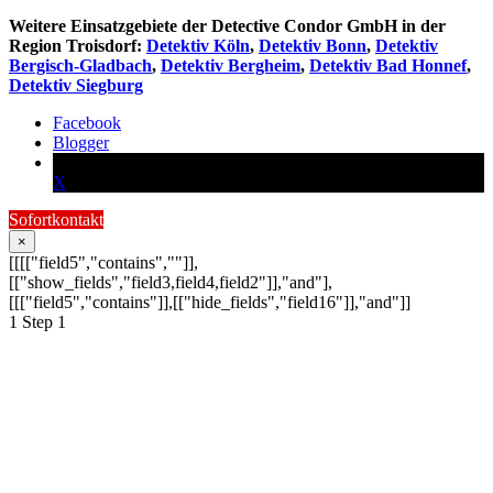
Weitere Einsatzgebiete der Detective Condor GmbH in der
Region Troisdorf:
Detektiv Köln
,
Detektiv Bonn
,
Detektiv
Bergisch-Gladbach
,
Detektiv Bergheim
,
Detektiv Bad Honnef
,
Detektiv Siegburg
Facebook
Blogger
X
Sofortkontakt
×
[[[["field5","contains",""]],
[["show_fields","field3,field4,field2"]],"and"],
[[["field5","contains"]],[["hide_fields","field16"]],"and"]]
1
Step 1
Schildern Sie uns Ihr
Anliegen:
Ihre Anfrage wird schnellstmöglich von