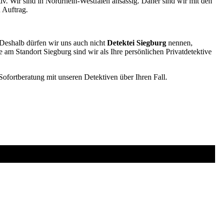
v. Wir sind in Nordrhein-Westfalen ansässig. Daher sind wir mit den
n Auftrag.
. Deshalb dürfen wir uns auch nicht
Detektei Siegburg
nennen,
e am Standort Siegburg sind wir als Ihre persönlichen Privatdetektive
ofortberatung mit unseren Detektiven über Ihren Fall.