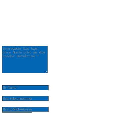
Schildern Sie uns Ihr
Anliegen:
Ihre Anfrage wird schnellstmöglich von
einem unserer Detektive bearbeitet.
Schreiben Sie hier Ihre Nachricht an die Condor
Detektive *
0
/
5000
Ihr Name *
Ihre Telefonnummer
Ihre E-Mail-Adresse
email