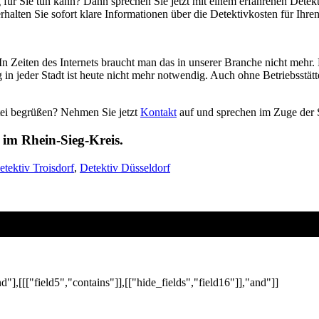
für Sie tun kann? Dann sprechen Sie jetzt mit einem erfahrenen Detekti
rhalten Sie sofort klare Informationen über die Detektivkosten für Ihre
In Zeiten des Internets braucht man das in unserer Branche nicht mehr
g in jeder Stadt ist heute nicht mehr notwendig. Auch ohne Betriebsstätt
tei begrüßen? Nehmen Sie jetzt
Kontakt
auf und sprechen im Zuge der S
 im Rhein-Sieg-Kreis.
etektiv Troisdorf
,
Detektiv Düsseldorf
nd"],[[["field5","contains"]],[["hide_fields","field16"]],"and"]]