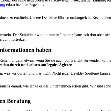
(Sieg), der seine neue Adresse verschwiegen hatte, um der Zahlung se
urg
erbrachte kein Ergebnis.
ners zu ermitteln. Unsere Detektive führten umfangreiche Recherchen 
rmitteln. Der Schuldner wohnte nun in Lohmar, hatte sich dort aber ni
eibung fortsetzen.
 Informationen haben
 Regel nur dann etwas, wenn Sie sie auch vor Gericht verwenden könne
etion durch und achten auf legales Agieren.
r, was wir dürfen und was nicht. Nicht jeder Detektiv Siegburg kann au
rtrauens darauf, wie lange es das Unternehmen schon gibt. Wir sind sch
hen Beratung