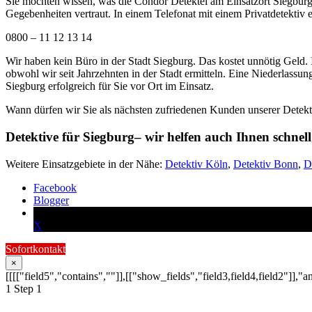
Sie möchten wissen, was die Condor Detektei am Einsatzort Siegburg 
Gegebenheiten vertraut. In einem Telefonat mit einem Privatdetektiv e
0800 – 11 12 13 14
Wir haben kein Büro in der Stadt Siegburg. Das kostet unnötig Geld. 
obwohl wir seit Jahrzehnten in der Stadt ermitteln. Eine Niederlassun
Siegburg erfolgreich für Sie vor Ort im Einsatz.
Wann dürfen wir Sie als nächsten zufriedenen Kunden unserer Detek
Detektive für Siegburg– wir helfen auch Ihnen schnell
Weitere Einsatzgebiete in der Nähe:
Detektiv Köln
,
Detektiv Bonn
,
D
Facebook
Blogger
X
Sofortkontakt
×
[[[["field5","contains",""]],[["show_fields","field3,field4,field2"]],"a
1
Step 1