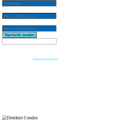
Ihre Telefonnummer
Ihre E-Mail-Adresse
email
Nachricht senden
Wenn Sie per Formular auf der Website oder per E-Mail Kontakt mit uns aufnehmen, werden Ihre
angegebenen Daten zwecks Bearbeitung der Anfrage und für den Fall von Anschlussfragen bei
uns gespeichert. Diese Daten geben wir nicht ohne Ihre vorherige Einwilligung an Dritte weiter.
Bitte beachten Sie unsere
Datenschutzerklärung
.
Mit dem Absenden der Nachricht bestätige ich die Datenschutzhinweise. Ich stimme der
elektronischen Verarbeitung meiner personenbezogenen Daten zum Zwecke der Kontaktaufnahme
zu.
* Pflichtfeld
keyboard_arrow_left
Previous
Next
keyboard_arrow_right
Nehmen Sie Kontakt mit unserer Detektei