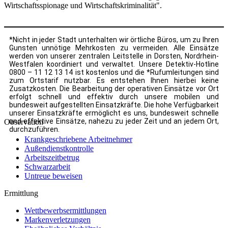
Wirtschaftsspionage und Wirtschaftskriminalität".
*Nicht in jeder Stadt unterhalten wir örtliche Büros, um zu Ihren
Gunsten unnötige Mehrkosten zu vermeiden. Alle Einsätze
werden von unserer zentralen Leitstelle in Dorsten, Nordrhein-
Westfalen koordiniert und verwaltet. Unsere Detektiv-Hotline
0800 – 11 12 13 14 ist kostenlos und die *Rufumleitungen sind
zum Ortstarif nutzbar. Es entstehen Ihnen hierbei keine
Zusatzkosten. Die Bearbeitung der operativen Einsätze vor Ort
erfolgt schnell und effektiv durch unsere mobilen und
bundesweit aufgestellten Einsatzkräfte. Die hohe Verfügbarkeit
unserer Einsatzkräfte ermöglicht es uns, bundesweit schnelle
und effektive Einsätze, nahezu zu jeder Zeit und an jedem Ort,
Observation
durchzuführen.
Krankgeschriebene Arbeitnehmer
Außendienstkontrolle
Arbeitszeitbetrug
Schwarzarbeit
Untreue beweisen
Ermittlung
Wettbewerbsermittlungen
Markenverletzungen