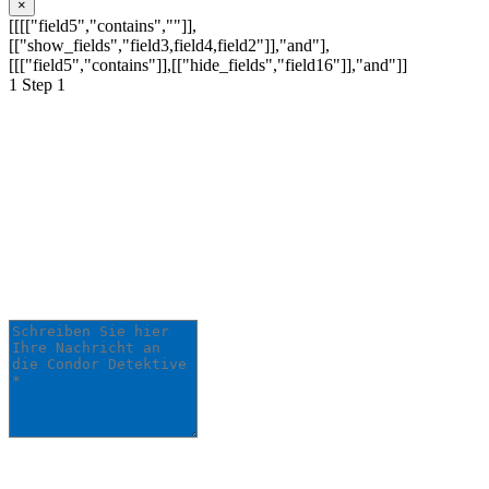
×
[[[["field5","contains",""]],
[["show_fields","field3,field4,field2"]],"and"],
[[["field5","contains"]],[["hide_fields","field16"]],"and"]]
1
Step 1
Schildern Sie uns Ihr
Anliegen:
Ihre Anfrage wird schnellstmöglich von
einem unserer Detektive bearbeitet.
Schreiben Sie hier Ihre Nachricht an die Condor
Detektive *
0
/
5000
Ihr Name *