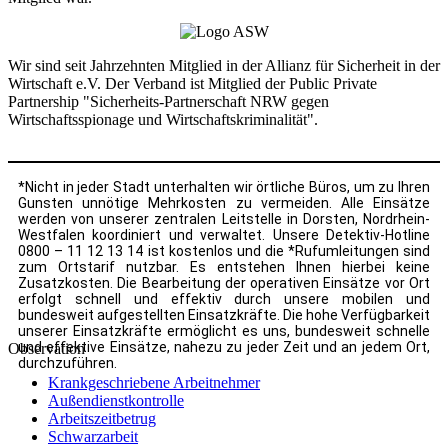
Wir sind seit Jahrzehnten Mitglied in der Allianz für Sicherheit in der
Wirtschaft e.V. Der Verband ist Mitglied der Public Private
Partnership "Sicherheits-Partnerschaft NRW gegen
Wirtschaftsspionage und Wirtschaftskriminalität".
*Nicht in jeder Stadt unterhalten wir örtliche Büros, um zu Ihren
Gunsten unnötige Mehrkosten zu vermeiden. Alle Einsätze
werden von unserer zentralen Leitstelle in Dorsten, Nordrhein-
Westfalen koordiniert und verwaltet. Unsere Detektiv-Hotline
0800 – 11 12 13 14 ist kostenlos und die *Rufumleitungen sind
zum Ortstarif nutzbar. Es entstehen Ihnen hierbei keine
Zusatzkosten. Die Bearbeitung der operativen Einsätze vor Ort
erfolgt schnell und effektiv durch unsere mobilen und
bundesweit aufgestellten Einsatzkräfte. Die hohe Verfügbarkeit
unserer Einsatzkräfte ermöglicht es uns, bundesweit schnelle
und effektive Einsätze, nahezu zu jeder Zeit und an jedem Ort,
Observation
durchzuführen.
Krankgeschriebene Arbeitnehmer
Außendienstkontrolle
Arbeitszeitbetrug
Schwarzarbeit