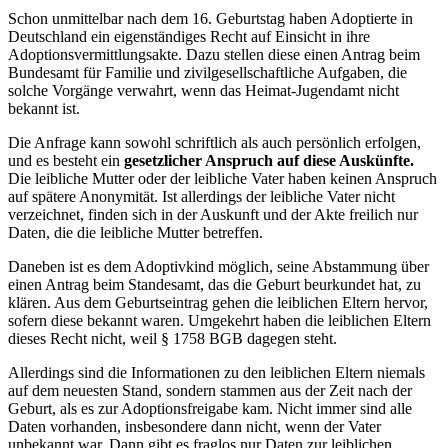
Schon unmittelbar nach dem 16. Geburtstag haben Adoptierte in
Deutschland ein eigenständiges Recht auf Einsicht in ihre
Adoptionsvermittlungsakte. Dazu stellen diese einen Antrag beim
Bundesamt für Familie und zivilgesellschaftliche Aufgaben, die
solche Vorgänge verwahrt, wenn das Heimat-Jugendamt nicht
bekannt ist.
Die Anfrage kann sowohl schriftlich als auch persönlich erfolgen,
und es besteht ein
gesetzlicher Anspruch auf diese Auskünfte.
Die leibliche Mutter oder der leibliche Vater haben keinen Anspruch
auf spätere Anonymität. Ist allerdings der leibliche Vater nicht
verzeichnet, finden sich in der Auskunft und der Akte freilich nur
Daten, die die leibliche Mutter betreffen.
Daneben ist es dem Adoptivkind möglich, seine Abstammung über
einen Antrag beim Standesamt, das die Geburt beurkundet hat, zu
klären. Aus dem Geburtseintrag gehen die leiblichen Eltern hervor,
sofern diese bekannt waren. Umgekehrt haben die leiblichen Eltern
dieses Recht nicht, weil § 1758 BGB dagegen steht.
Allerdings sind die Informationen zu den leiblichen Eltern niemals
auf dem neuesten Stand, sondern stammen aus der Zeit nach der
Geburt, als es zur Adoptionsfreigabe kam. Nicht immer sind alle
Daten vorhanden, insbesondere dann nicht, wenn der Vater
unbekannt war. Dann gibt es fraglos nur Daten zur leiblichen