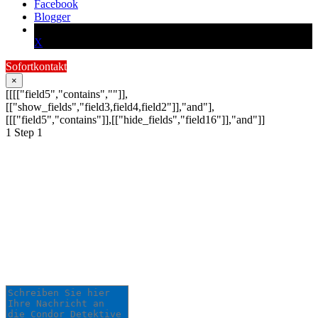
Facebook
Blogger
X
Sofortkontakt
×
[[[["field5","contains",""]],
[["show_fields","field3,field4,field2"]],"and"],
[[["field5","contains"]],[["hide_fields","field16"]],"and"]]
1
Step 1
Schildern Sie uns Ihr
Anliegen:
Ihre Anfrage wird schnellstmöglich von
einem unserer Detektive bearbeitet.
Schreiben Sie hier Ihre Nachricht an die Condor
Detektive *