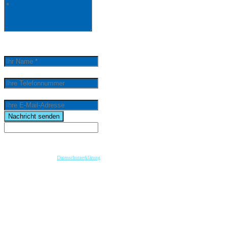
0
/
5000
Ihr Name *
Ihre Telefonnummer
Ihre E-Mail-Adresse
email
Nachricht senden
Wenn Sie per Formular auf der Website oder per E-Mail Kontakt mit uns aufnehmen, werden Ihre
angegebenen Daten zwecks Bearbeitung der Anfrage und für den Fall von Anschlussfragen bei
uns gespeichert. Diese Daten geben wir nicht ohne Ihre vorherige Einwilligung an Dritte weiter.
Bitte beachten Sie unsere
Datenschutzerklärung
.
Mit dem Absenden der Nachricht bestätige ich die Datenschutzhinweise. Ich stimme der
elektronischen Verarbeitung meiner personenbezogenen Daten zum Zwecke der Kontaktaufnahme
zu.
* Pflichtfeld
keyboard_arrow_left
Previous