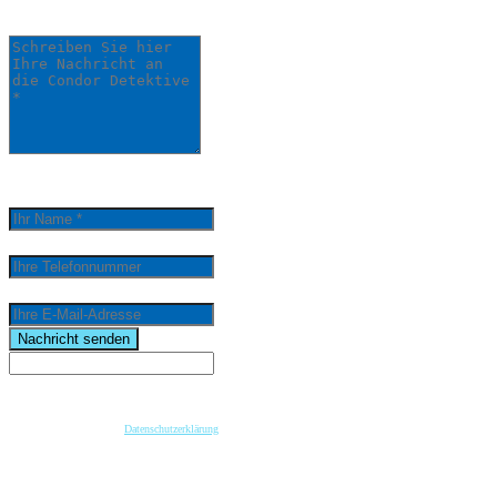
Detektive *
0
/
5000
Ihr Name *
Ihre Telefonnummer
Ihre E-Mail-Adresse
email
Nachricht senden
Wenn Sie per Formular auf der Website oder per E-Mail Kontakt mit uns aufnehmen, werden Ihre
angegebenen Daten zwecks Bearbeitung der Anfrage und für den Fall von Anschlussfragen bei
uns gespeichert. Diese Daten geben wir nicht ohne Ihre vorherige Einwilligung an Dritte weiter.
Bitte beachten Sie unsere
Datenschutzerklärung
.
Mit dem Absenden der Nachricht bestätige ich die Datenschutzhinweise. Ich stimme der
elektronischen Verarbeitung meiner personenbezogenen Daten zum Zwecke der Kontaktaufnahme