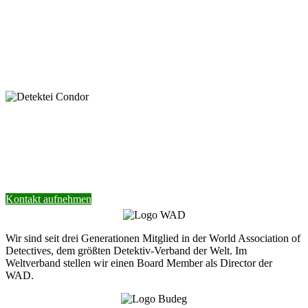
zu.
* Pflichtfeld
keyboard_arrow_left
Previous
Next
keyboard_arrow_right
Nehmen Sie Kontakt mit unserer Detektei
auf.
Wir helfen Ihnen gerne weiter.
Kontakt aufnehmen
Wir sind seit drei Generationen Mitglied in der World Association of
Detectives, dem größten Detektiv-Verband der Welt. Im
Weltverband stellen wir einen Board Member als Director der
WAD.