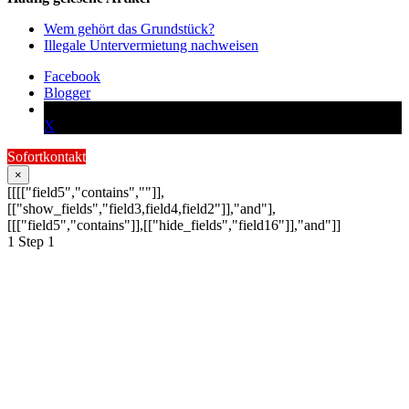
Wem gehört das Grundstück?
Illegale Untervermietung nachweisen
Facebook
Blogger
X
Sofortkontakt
×
[[[["field5","contains",""]],
[["show_fields","field3,field4,field2"]],"and"],
[[["field5","contains"]],[["hide_fields","field16"]],"and"]]
1
Step 1
Schildern Sie uns Ihr
Anliegen:
Ihre Anfrage wird schnellstmöglich von
einem unserer Detektive bearbeitet.
Schreiben Sie hier Ihre Nachricht an die Condor